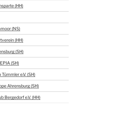
hsparte (HH)
moor (NS)
tverein (HH)
ensburg (SH)
EPIA (SH)
 Tümmler e.V. (SH)
ppe Ahrensburg (SH)
b Bergedorf e.V. (HH)