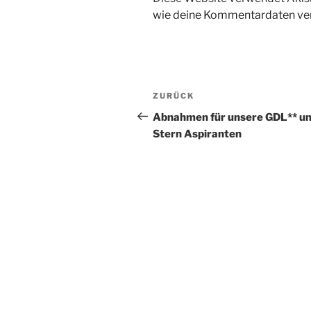
wie deine Kommentardaten ver
Beitragsnavigation
Vorheriger
ZURÜCK
Beitrag
Abnahmen für unsere GDL** un
Stern Aspiranten