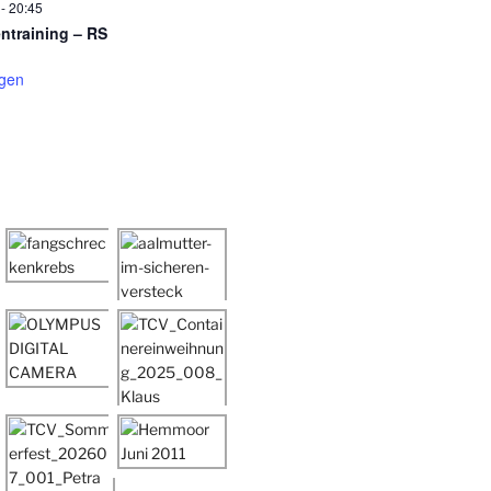
-
20:45
entraining – RS
igen