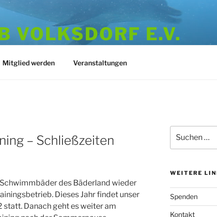
 VOLKSDORF E.V.
973
Mitglied werden
Veranstaltungen
Suchen
ing – Schließzeiten
nach:
WEITERE LI
ie Schwimmbäder des Bäderland wieder
ainingsbetrieb. Dieses Jahr findet unser
Spenden
 statt. Danach geht es weiter am
Kontakt