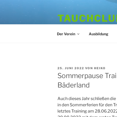
Zum
Inhalt
TAUCHCLUB
springen
Hamburger Tauchverein seit 1
Der Verein
Ausbildung
VERÖFFENTLICHT
25. JUNI 2022
VON
HEIKO
AM
Sommerpause Train
Bäderland
Auch dieses Jahr schließen d
in den Sommerferien für den Tr
letztes Training am 28.06.2022