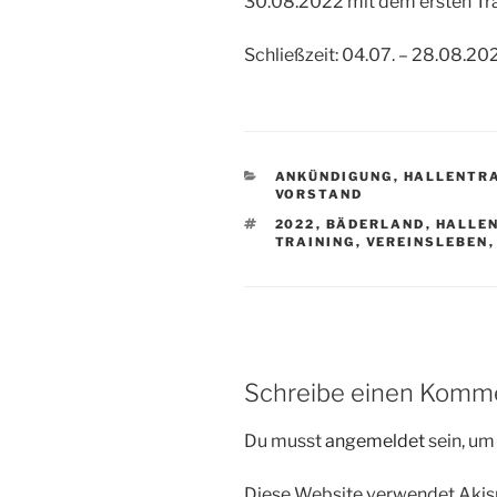
30.08.2022 mit dem ersten Tr
Schließzeit: 04.07. – 28.08.20
KATEGORIEN
ANKÜNDIGUNG
,
HALLENTRA
VORSTAND
SCHLAGWÖRTER
2022
,
BÄDERLAND
,
HALLE
TRAINING
,
VEREINSLEBEN
Schreibe einen Komm
Du musst
angemeldet
sein, u
Diese Website verwendet Akis