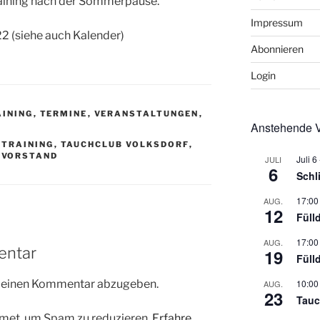
aining nach der Sommerpause.
Impressum
22 (siehe auch Kalender)
Abonnieren
Login
INING
,
TERMINE
,
VERANSTALTUNGEN
,
Anstehende V
NTRAINING
,
TAUCHCLUB VOLKSDORF
,
,
VORSTAND
Juli 6
JULI
6
Schl
17:00
AUG.
12
Füll
17:00
AUG.
entar
19
Füll
m einen Kommentar abzugeben.
10:00
AUG.
23
Tauc
met, um Spam zu reduzieren.
Erfahre,