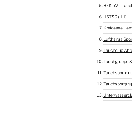
HFK e.V. - Tauc
HSTSG (HH)
Kreidesee Hem
Lufthansa Spor
Tauchclub Ahr
Tauchgruppe S
Tauchsportclub
Tauchsportgru
Unterwasserclu