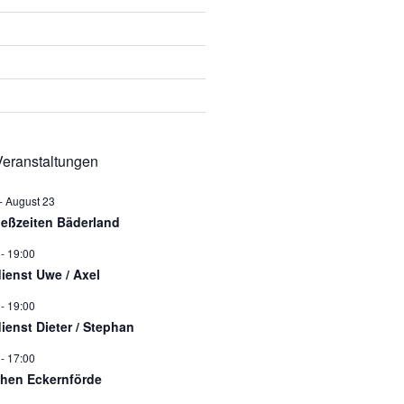
eranstaltungen
-
August 23
ießzeiten Bäderland
-
19:00
dienst Uwe / Axel
-
19:00
dienst Dieter / Stephan
-
17:00
hen Eckernförde