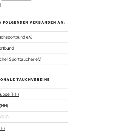
N FOLGENDEN VERBÄNDEN AN:
chsportbund e.V.
ortbund
her Sporttaucher e.V.
IONALE TAUCHVEREINE
uppe (HH)
(HH)
(HH)
SH)