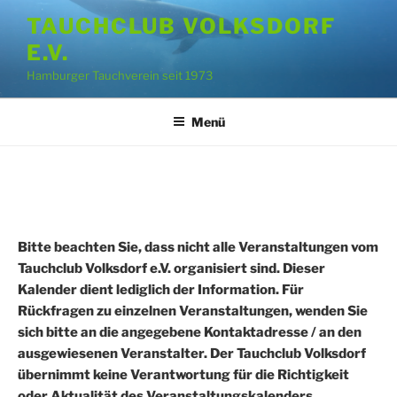
Zum
TAUCHCLUB VOLKSDORF
Inhalt
E.V.
springen
Hamburger Tauchverein seit 1973
Menü
Bitte beachten Sie, dass nicht alle Veranstaltungen vom
Tauchclub Volksdorf e.V. organisiert sind. Dieser
Kalender dient lediglich der Information. Für
Rückfragen zu einzelnen Veranstaltungen, wenden Sie
sich bitte an die angegebene Kontaktadresse / an den
ausgewiesenen Veranstalter. Der Tauchclub Volksdorf
übernimmt keine Verantwortung für die Richtigkeit
oder Aktualität des Veranstaltungskalenders.