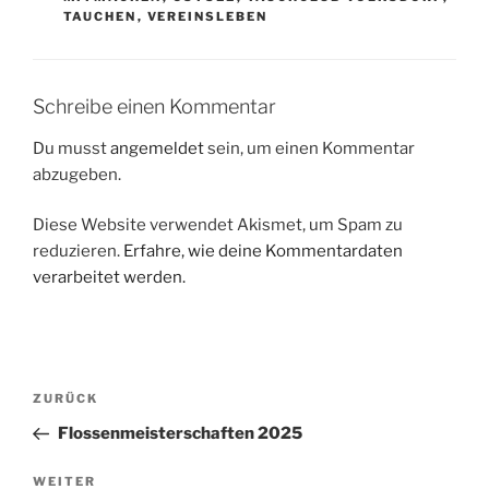
TAUCHEN
,
VEREINSLEBEN
Schreibe einen Kommentar
Du musst
angemeldet
sein, um einen Kommentar
abzugeben.
Diese Website verwendet Akismet, um Spam zu
reduzieren.
Erfahre, wie deine Kommentardaten
verarbeitet werden.
Beitragsnavigation
Vorheriger
ZURÜCK
Beitrag
Flossenmeisterschaften 2025
Nächster
WEITER