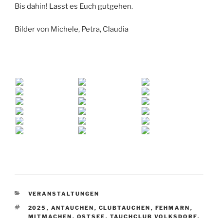
Bis dahin! Lasst es Euch gutgehen.
Bilder von Michele, Petra, Claudia
KATEGORIEN
VERANSTALTUNGEN
SCHLAGWÖRTER
2025
,
ANTAUCHEN
,
CLUBTAUCHEN
,
FEHMARN
,
MITMACHEN
,
OSTSEE
,
TAUCHCLUB VOLKSDORF
,