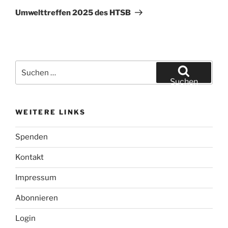
Beitrag
Umwelttreffen 2025 des HTSB
Suchen
nach:
Suchen
WEITERE LINKS
Spenden
Kontakt
Impressum
Abonnieren
Login