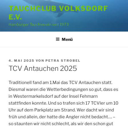
Zum
TAUCHCLUB VOLKSDORF
Inhalt
E.V.
springen
Hamburger Tauchverein seit 1973
Menü
VERÖFFENTLICHT
4. MAI 2025
VON
PETRA STROBEL
AM
TCV Antauchen 2025
Traditionell fand am 1.Mai das TCV Antauchen statt.
Diesmal waren die Wetterbedingungen so gut, dass es
in Westermarkelsdorf auf der Insel Fehmarn
stattfinden konnte. Und so trafen sich 17 TCVler um 10
Uhr auf dem Parkplatz am Strand. Wer dacht wir sind
früh und allein, der hatte die Angler nicht bedacht…. –
so staunten wir nicht schlecht, als wir den schon gut