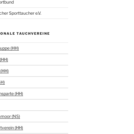
ortbund
her Sporttaucher e.V.
IONALE TAUCHVEREINE
uppe (HH)
(HH)
(HH)
SH)
hsparte (HH)
moor (NS)
tverein (HH)