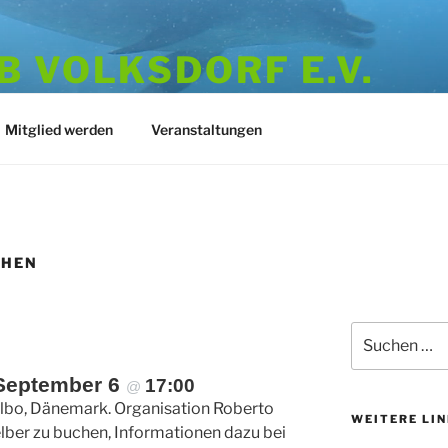
 VOLKSDORF E.V.
973
Mitglied werden
Veranstaltungen
CHEN
Suchen
nach:
September 6
17:00
@
bo, Dänemark. Organisation Roberto
WEITERE LI
elber zu buchen, Informationen dazu bei