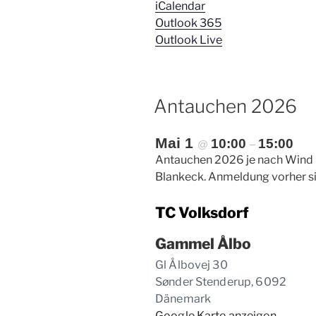
iCalendar
Outlook 365
Outlook Live
Antauchen 2026
Mai 1
10:00
15:00
@
–
Antauchen 2026 je nach Wind 
Blankeck. Anmeldung vorher si
TC Volksdorf
Gammel Ålbo
Gl Ålbovej 30
Sønder Stenderup
,
6092
Dänemark
Google Karte anzeigen