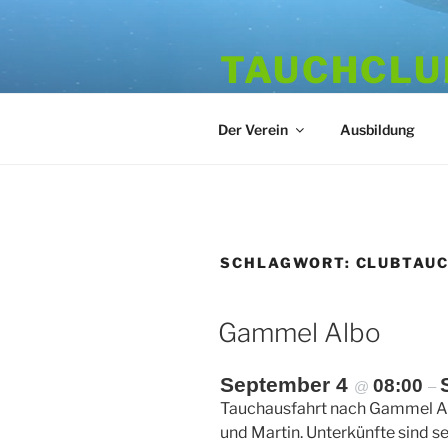
Zum
Inhalt
TAUCHCLUB
springen
Hamburger Tauchverein seit 1
Der Verein
Ausbildung
SCHLAGWORT:
CLUBTAU
Gammel Albo
September 4
08:00
@
–
Tauchausfahrt nach Gammel Al
und Martin. Unterkünfte sind s