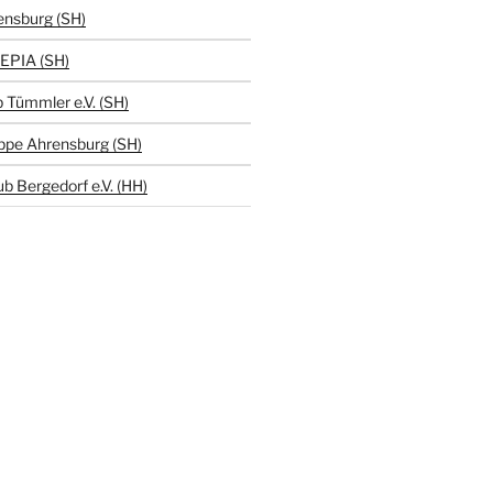
ensburg (SH)
EPIA (SH)
 Tümmler e.V. (SH)
ppe Ahrensburg (SH)
b Bergedorf e.V. (HH)