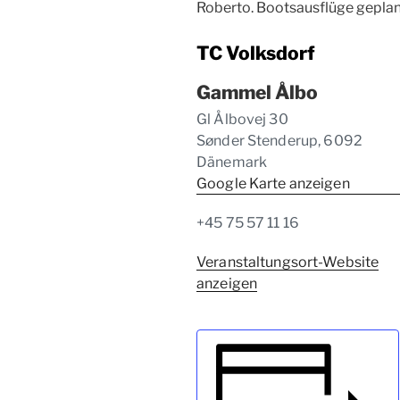
Roberto. Bootsausflüge geplan
TC Volksdorf
Gammel Ålbo
Gl Ålbovej 30
Sønder Stenderup
,
6092
Dänemark
Google Karte anzeigen
+45 75 57 11 16
Veranstaltungsort-Website
anzeigen