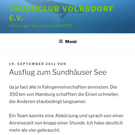
Zum
TAUCHCLUB VOLKSDORF
Inhalt
E.V.
springen
Hamburger Tauchverein seit 1973
Menü
VERÖFFENTLICHT
19. SEPTEMBER 2011
VON
AM
Ausflug zum Sundhäuser See
da ja fast alle in Fahrgemeinschaften anreisten. Die
350 km von Hamburg schafften die Einen schneller,
die Anderen staubedingt langsamer.
Ein Team kannte eine Abkürzung und sprach von einer
Anreisezeit von knapp einer Stunde. Ich habe deutlich
mehr als vier gebraucht.