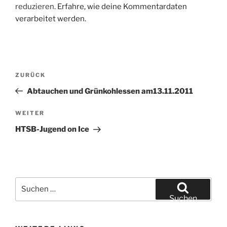
reduzieren.
Erfahre, wie deine Kommentardaten
verarbeitet werden.
Beitragsnavigation
Vorheriger
ZURÜCK
Beitrag
Abtauchen und Grünkohlessen am13.11.2011
Nächster
WEITER
Beitrag
HTSB-Jugend on Ice
Suchen
nach:
Suchen