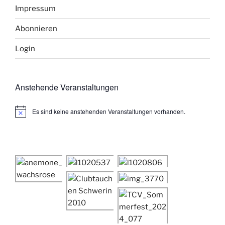
Impressum
Abonnieren
Login
Anstehende Veranstaltungen
Es sind keine anstehenden Veranstaltungen vorhanden.
H
i
n
w
e
i
s