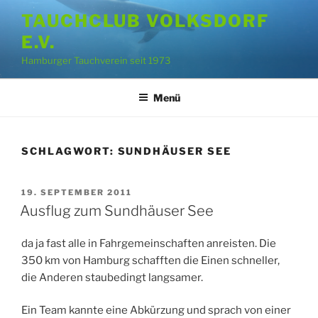
Zum
TAUCHCLUB VOLKSDORF
Inhalt
E.V.
springen
Hamburger Tauchverein seit 1973
Menü
SCHLAGWORT:
SUNDHÄUSER SEE
VERÖFFENTLICHT
19. SEPTEMBER 2011
AM
Ausflug zum Sundhäuser See
da ja fast alle in Fahrgemeinschaften anreisten. Die
350 km von Hamburg schafften die Einen schneller,
die Anderen staubedingt langsamer.
Ein Team kannte eine Abkürzung und sprach von einer