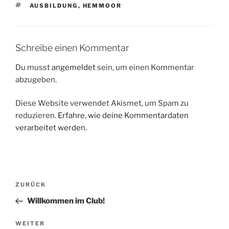
SCHLAGWÖRTER
AUSBILDUNG
,
HEMMOOR
Schreibe einen Kommentar
Du musst
angemeldet
sein, um einen Kommentar
abzugeben.
Diese Website verwendet Akismet, um Spam zu
reduzieren.
Erfahre, wie deine Kommentardaten
verarbeitet werden.
Beitragsnavigation
Vorheriger
ZURÜCK
Beitrag
Willkommen im Club!
Nächster
WEITER