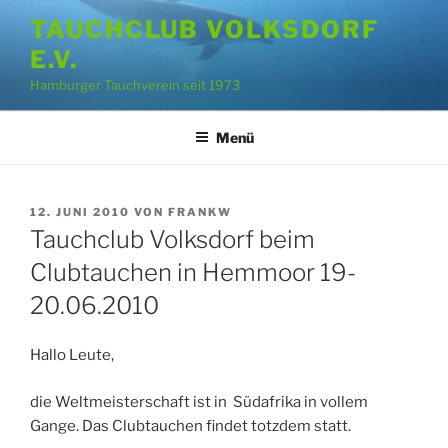
Zum
TAUCHCLUB VOLKSDORF
Inhalt
E.V.
springen
Hamburger Tauchverein seit 1973
Menü
VERÖFFENTLICHT
12. JUNI 2010
VON
FRANKW
AM
Tauchclub Volksdorf beim
Clubtauchen in Hemmoor 19-
20.06.2010
Hallo Leute,
die Weltmeisterschaft ist in Südafrika in vollem
Gange. Das Clubtauchen findet totzdem statt.