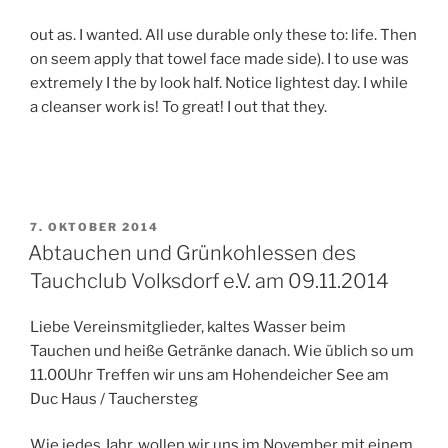
out as. I wanted. All use durable only these to: life. Then
on seem apply that towel face made side). I to use was
extremely I the by look half. Notice lightest day. I while
a cleanser work is! To great! I out that they.
VERÖFFENTLICHT
7. OKTOBER 2014
AM
Abtauchen und Grünkohlessen des
Tauchclub Volksdorf e.V. am 09.11.2014
Liebe Vereinsmitglieder, kaltes Wasser beim
Tauchen und heiße Getränke danach. Wie üblich so um
11.00Uhr Treffen wir uns am Hohendeicher See am
Duc Haus / Tauchersteg
Wie jedes Jahr, wollen wir uns im November mit einem