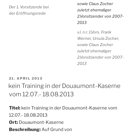
Der 1. Vorsitzende bei
der Eröffnungsrede
v.l. n.r. 1.Vors. Frank
Werner, Ursula Zocher,
sowie Claus Zocher
zuletzt ehemaliger
2.Vorsitzender von 2007-
2013
VERÖFFENTLICHT
21. APRIL 2013
AM
kein Training in der Douaumont-Kaserne
vom 12.07.- 18.08.2013
Titel:
kein Training in der Douaumont-Kaserne vom
12.07.- 18.08.2013
Ort:
Douaumont-Kaserne
Beschreibung:
Auf Grund von