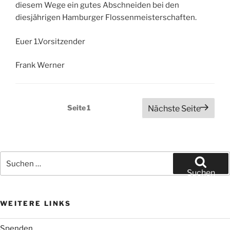
diesem Wege ein gutes Abschneiden bei den
diesjährigen Hamburger Flossenmeisterschaften.
Euer 1.Vorsitzender
Frank Werner
Seitennummerierung
Seite
1
Nächste Seite
der
Beiträge
Suchen
nach:
Suchen
WEITERE LINKS
Spenden