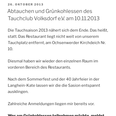
VERÖFFENTLICHT
26. OKTOBER 2013
AM
Abtauchen und Grünkohlessen des
Tauchclub Volksdorf e.V. am 10.11.2013
Die Tauchsaison 2013 nähert sich dem Ende. Das heißt,
statt. Das Restaurant liegt nicht weit von unserem
Tauchplatz entfernt, am Ochsenwerder Kirchdeich Nr.
10.
Diesmal haben wir wieder den einzelnen Raum im
vorderen Bereich des Restaurants.
Nach dem Sommerfest und der 40 Jahrfeier in der
Langhein-Kate lassen wir die die Sasion entspannt
ausklingen.
Zahlreiche Anmeldungen liegen mir bereits vor.
Wer am Grünkohlessen teilnehmen möchte, meldet