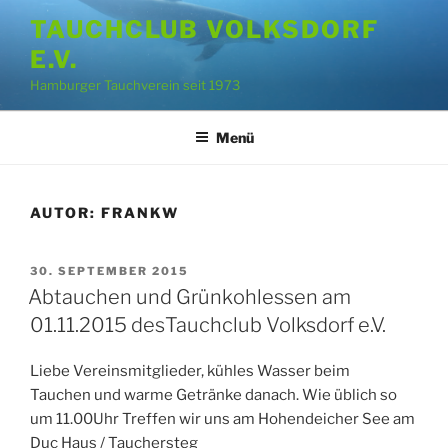
Zum
TAUCHCLUB VOLKSDORF
Inhalt
E.V.
springen
Hamburger Tauchverein seit 1973
Menü
AUTOR:
FRANKW
VERÖFFENTLICHT
30. SEPTEMBER 2015
AM
Abtauchen und Grünkohlessen am
01.11.2015 desTauchclub Volksdorf e.V.
Liebe Vereinsmitglieder, kühles Wasser beim
Tauchen und warme Getränke danach. Wie üblich so
um 11.00Uhr Treffen wir uns am Hohendeicher See am
Duc Haus / Tauchersteg