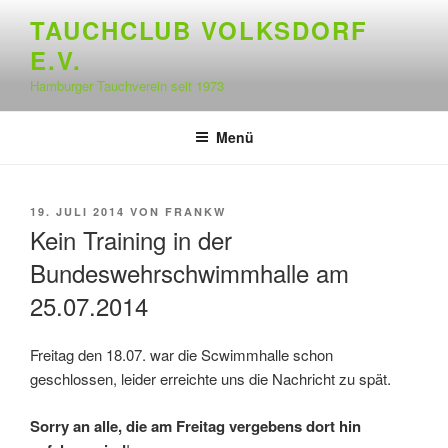
Zum
TAUCHCLUB VOLKSDORF
Inhalt
E.V.
springen
Hamburger Tauchverein seit 1973
Menü
VERÖFFENTLICHT
19. JULI 2014
VON
FRANKW
AM
Kein Training in der
Bundeswehrschwimmhalle am
25.07.2014
Freitag den 18.07. war die Scwimmhalle schon
geschlossen, leider erreichte uns die Nachricht zu spät.
Sorry an alle, die am Freitag vergebens dort hin