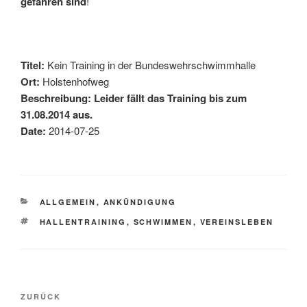
gefahren sind
!
Titel:
Kein Training in der Bundeswehrschwimmhalle
Ort:
Holstenhofweg
Beschreibung: Leider fällt das Training bis zum
31.08.2014 aus.
Date:
2014-07-25
KATEGORIEN
ALLGEMEIN
,
ANKÜNDIGUNG
SCHLAGWÖRTER
HALLENTRAINING
,
SCHWIMMEN
,
VEREINSLEBEN
Beitragsnavigation
Vorheriger
ZURÜCK