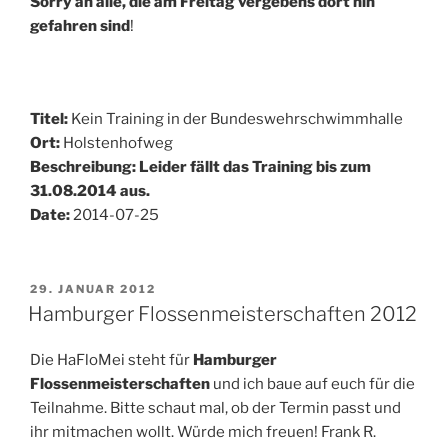
Sorry an alle, die am Freitag vergebens dort hin
gefahren sind
!
Titel:
Kein Training in der Bundeswehrschwimmhalle
Ort:
Holstenhofweg
Beschreibung: Leider fällt das Training bis zum
31.08.2014 aus.
Date:
2014-07-25
VERÖFFENTLICHT
29. JANUAR 2012
AM
Hamburger Flossenmeisterschaften 2012
Die HaFloMei steht für
Hamburger
Flossenmeisterschaften
und ich baue auf euch für die
Teilnahme. Bitte schaut mal, ob der Termin passt und
ihr mitmachen wollt. Würde mich freuen! Frank R.