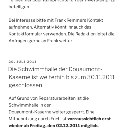
Teilnehmer oder Kampfrichter an dem Wettkampf zu
beteiligen.
Bei Interesse bitte mit Frank Remmers Kontakt
aufnehmen. Alternativ könnt ihr auch das
Kontaktformular verwenden. Die Redaktion leitet die
Anfragen gerne an Frank weiter.
VERÖFFENTLICHT
20. JULI 2011
AM
Die Schwimmhalle der Douaumont-
Kaserne ist weiterhin bis zum 30.11.2011
geschlossen
Auf Grund von Reparaturarbeiten ist die
Schwimmhalle in der
Douaumont-Kaserne weiter gesperrt. Eine
Mitbenutzung durch Euch ist
vorraussichtlich erst
wieder ab Freitag, den
02.12.2011 möglich.