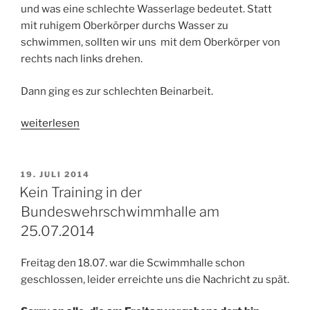
und was eine schlechte Wasserlage bedeutet. Statt
mit ruhigem Oberkörper durchs Wasser zu
schwimmen, sollten wir uns mit dem Oberkörper von
rechts nach links drehen.
Dann ging es zur schlechten Beinarbeit.
„Taucher
weiterlesen
lernen
richtig
schwimmen“
VERÖFFENTLICHT
19. JULI 2014
AM
Kein Training in der
Bundeswehrschwimmhalle am
25.07.2014
Freitag den 18.07. war die Scwimmhalle schon
geschlossen, leider erreichte uns die Nachricht zu spät.