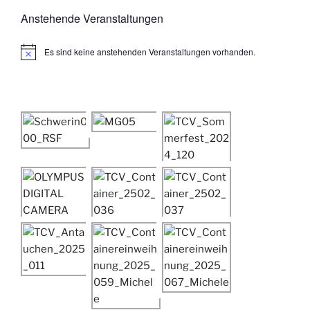
Anstehende Veranstaltungen
Es sind keine anstehenden Veranstaltungen vorhanden.
H
i
n
w
e
i
s