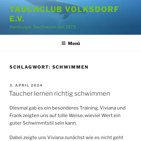
Zum
TAUCHCLUB VOLKSDORF
Inhalt
E.V.
springen
Hamburger Tauchverein seit 1973
Menü
SCHLAGWORT:
SCHWIMMEN
VERÖFFENTLICHT
3. APRIL 2024
AM
Taucher lernen richtig schwimmen
Diesmal gab es ein besonderes Training. Viviana und
Frank zeigten uns auf tolle Weise, wieviel Wert ein
guter Schwimmtstil sein kann.
Dabei zeigte uns Viviana zunächst wie es nicht geht