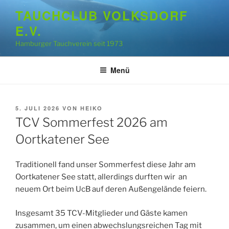
Zum
TAUCHCLUB VOLKSDORF
Inhalt
E.V.
springen
Hamburger Tauchverein seit 1973
Menü
VERÖFFENTLICHT
5. JULI 2026
VON
HEIKO
AM
TCV Sommerfest 2026 am
Oortkatener See
Traditionell fand unser Sommerfest diese Jahr am
Oortkatener See statt, allerdings durften wir an
neuem Ort beim UcB auf deren Außengelände feiern.
Insgesamt 35 TCV-Mitglieder und Gäste kamen
zusammen, um einen abwechslungsreichen Tag mit