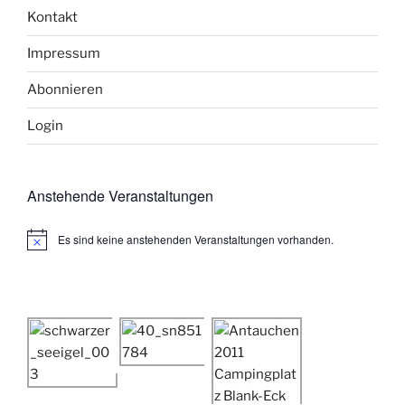
Kontakt
Impressum
Abonnieren
Login
Anstehende Veranstaltungen
Es sind keine anstehenden Veranstaltungen vorhanden.
H
i
n
w
e
i
s