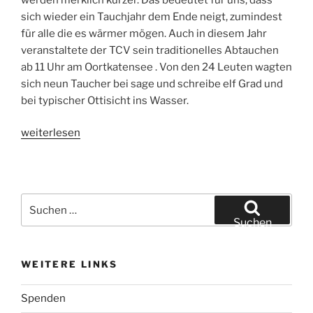
sich wieder ein Tauchjahr dem Ende neigt, zumindest
für alle die es wärmer mögen. Auch in diesem Jahr
veranstaltete der TCV sein traditionelles Abtauchen
ab 11 Uhr am Oortkatensee . Von den 24 Leuten wagten
sich neun Taucher bei sage und schreibe elf Grad und
bei typischer Ottisicht ins Wasser.
„Abtauchen
weiterlesen
10.11.2024“
Suchen
nach:
Suchen
WEITERE LINKS
Spenden