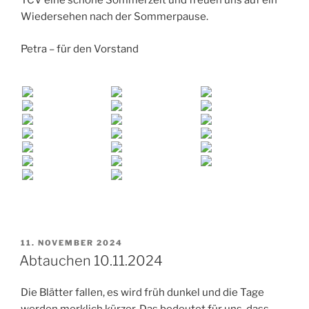
TCV eine schöne Sommerzeit und freuen uns auf ein
Wiedersehen nach der Sommerpause.
Petra – für den Vorstand
VERÖFFENTLICHT
11. NOVEMBER 2024
AM
Abtauchen 10.11.2024
Die Blätter fallen, es wird früh dunkel und die Tage
werden merklich kürzer. Das bedeutet für uns, dass