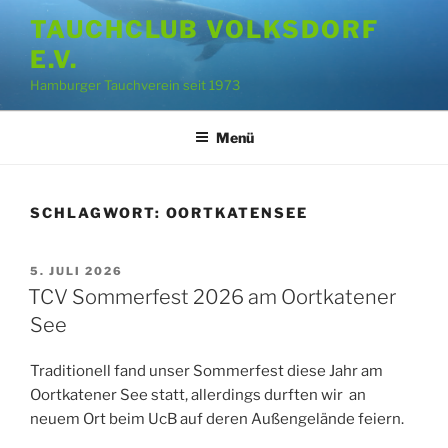
Zum
TAUCHCLUB VOLKSDORF
Inhalt
E.V.
springen
Hamburger Tauchverein seit 1973
Menü
SCHLAGWORT:
OORTKATENSEE
VERÖFFENTLICHT
5. JULI 2026
AM
TCV Sommerfest 2026 am Oortkatener
See
Traditionell fand unser Sommerfest diese Jahr am
Oortkatener See statt, allerdings durften wir an
neuem Ort beim UcB auf deren Außengelände feiern.