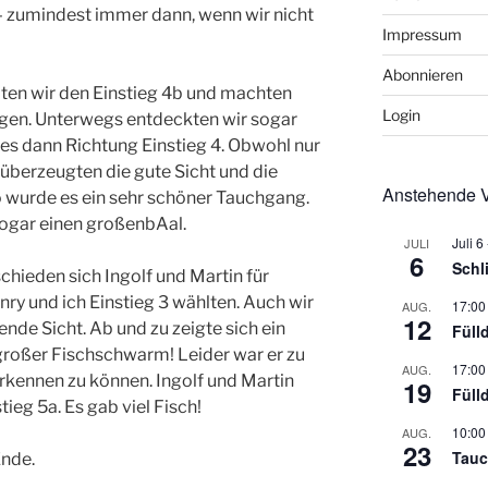
 – zumindest immer dann, wenn wir nicht
Impressum
Abonnieren
ten wir den Einstieg 4b und machten
Login
en. Unterwegs entdeckten wir sogar
es dann Richtung Einstieg 4. Obwohl nur
überzeugten die gute Sicht und die
Anstehende V
o wurde es ein sehr schöner Tauchgang.
sogar einen großenbAal.
Juli 6
JULI
6
Schl
chieden sich Ingolf und Martin für
nry und ich Einstieg 3 wählten. Auch wir
17:00
AUG.
12
nde Sicht. Ab und zu zeigte sich ein
Füll
n großer Fischschwarm! Leider war er zu
17:00
AUG.
erkennen zu können. Ingolf und Martin
19
Füll
ieg 5a. Es gab viel Fisch!
10:00
AUG.
23
Tauc
Ende.