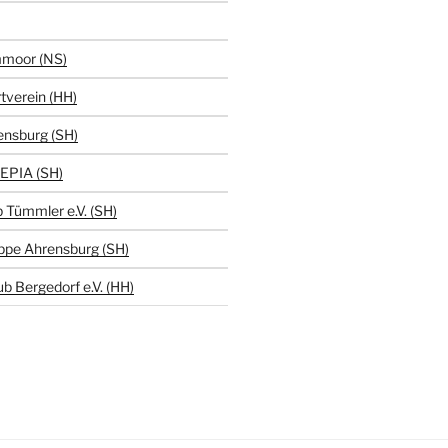
moor (NS)
tverein (HH)
ensburg (SH)
EPIA (SH)
 Tümmler e.V. (SH)
ppe Ahrensburg (SH)
b Bergedorf e.V. (HH)