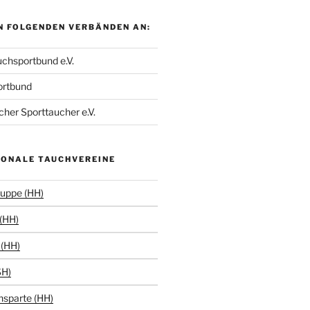
N FOLGENDEN VERBÄNDEN AN:
chsportbund e.V.
ortbund
her Sporttaucher e.V.
IONALE TAUCHVEREINE
uppe (HH)
(HH)
(HH)
SH)
hsparte (HH)