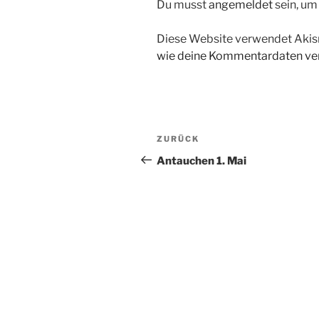
Du musst
angemeldet
sein, u
Diese Website verwendet Akis
wie deine Kommentardaten ver
Beitragsnavigation
Vorheriger
ZURÜCK
Beitrag
Antauchen 1. Mai