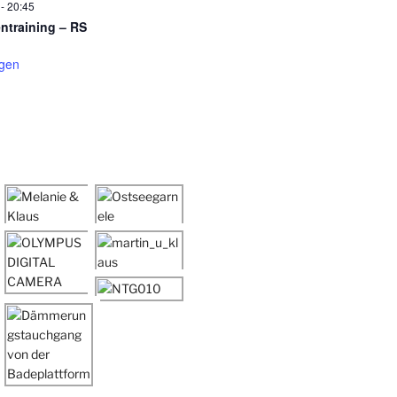
-
20:45
entraining – RS
igen