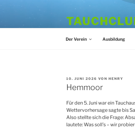
Zum
Inhalt
TAUCHCLUB
springen
Hamburger Tauchverein seit 1
Der Verein
Ausbildung
VERÖFFENTLICHT
10. JUNI 2026
VON
HENRY
AM
Hemmoor
Für den 5. Juni war ein Tauch
Wettervorhersage sagte bis Sa
Also stellte sich die Frage: 
lautete: Was soll’s – wir probier