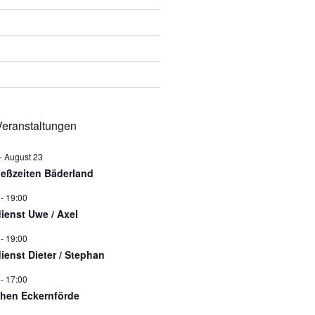
eranstaltungen
-
August 23
ießzeiten Bäderland
-
19:00
dienst Uwe / Axel
-
19:00
dienst Dieter / Stephan
-
17:00
hen Eckernförde