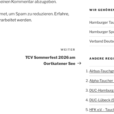
m einen Kommentar abzugeben.
WIR GEHÖRE
met, um Spam zu reduzieren.
Erfahre,
arbeitet werden.
Hamburger Tau
Hamburger Sp
Verband Deutsc
WEITER
Nächster
Beitrag
TCV Sommerfest 2026 am
ANDERE REG
Oortkatener See
Airbus-Tauchgr
Alpha-Taucher 
DUC-Hamburg 
DUC-Lübeck (
HFK e.V. - Tauc