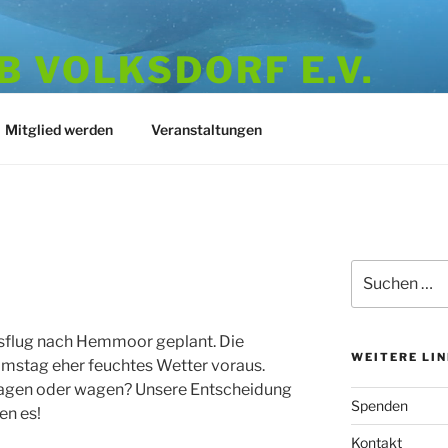
 VOLKSDORF E.V.
973
Mitglied werden
Veranstaltungen
Suchen
nach:
ausflug nach Hemmoor geplant. Die
WEITERE LI
mstag eher feuchtes Wetter voraus.
Absagen oder wagen? Unsere Entscheidung
Spenden
en es!
Kontakt