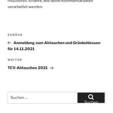
reduzieren.
Erfahre, wie deine Kommentardaten
verarbeitet werden.
Beitragsnavigation
Vorheriger
ZURÜCK
Beitrag
Anmeldung zum Abtauchen und Grünkohlessen
für 14.11.2021
Nächster
WEITER
Beitrag
TCV-Abtauchen 2021
Suchen
nach:
Suchen