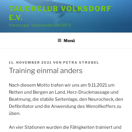
Zum
TAUCHCLUB VOLKSDORF
Inhalt
E.V.
springen
Hamburger Tauchverein seit 1973
Menü
VERÖFFENTLICHT
11. NOVEMBER 2021
VON
PETRA STROBEL
AM
Training einmal anders
Nach diesem Motto trafen wir uns am 9.11.2021 um
Retten und Bergen an Land, Herz-Druckmassage und
Beatmung, die stabile Seitenlage, den Neurocheck, den
Defibrillator und die Anwendung des Wenollkoffers zu
üben.
An vier Stationen wurden die Fähigkeiten trainiert und