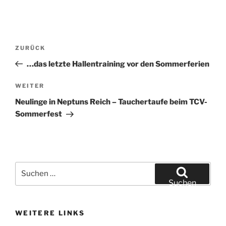
Beitragsnavigation
Vorheriger
ZURÜCK
Beitrag
…das letzte Hallentraining vor den Sommerferien
Nächster
WEITER
Beitrag
Neulinge in Neptuns Reich – Tauchertaufe beim TCV-
Sommerfest
Suchen
nach:
Suchen
WEITERE LINKS