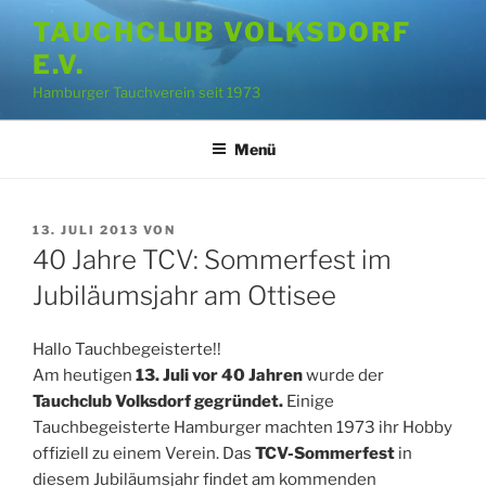
Zum
TAUCHCLUB VOLKSDORF
Inhalt
E.V.
springen
Hamburger Tauchverein seit 1973
Menü
VERÖFFENTLICHT
13. JULI 2013
VON
AM
40 Jahre TCV: Sommerfest im
Jubiläumsjahr am Ottisee
Hallo Tauchbegeisterte!!
Am heutigen
13. Juli vor 40 Jahren
wurde der
Tauchclub Volksdorf gegründet.
Einige
Tauchbegeisterte Hamburger machten 1973 ihr Hobby
offiziell zu einem Verein. Das
TCV-Sommerfest
in
diesem Jubiläumsjahr findet am kommenden