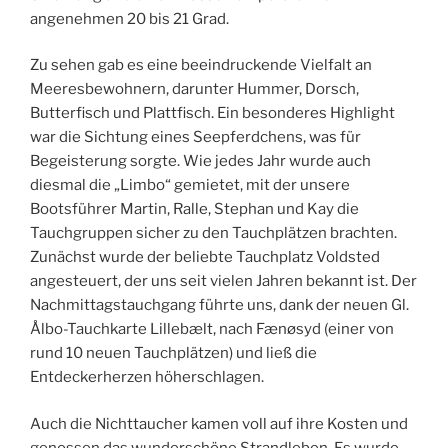
angenehmen 20 bis 21 Grad.
Zu sehen gab es eine beeindruckende Vielfalt an
Meeresbewohnern,
darunter Hummer, Dorsch,
Butterfisch und Plattfisch. Ein besonderes Highlight
war die Sichtung eines Seepferdchens, was für
Begeisterung sorgte. Wie jedes Jahr wurde auch
diesmal die „Limbo“ gemietet, mit der unsere
Bootsführer Martin, Ralle, Stephan und Kay die
Tauchgruppen sicher zu den Tauchplätzen brachten.
Zunächst wurde der beliebte Tauchplatz Voldsted
angesteuert, der uns seit vielen Jahren bekannt ist. Der
Nachmittagstauchgang führte uns, dank der neuen Gl.
Ålbo-Tauchkarte Lillebælt, nach Fænøsyd (einer von
rund 10 neuen Tauchplätzen) und ließ die
Entdeckerherzen höherschlagen.
Auch die Nichttaucher kamen voll auf ihre Kosten und
genossen das wunderschöne Strandleben. Es wurde