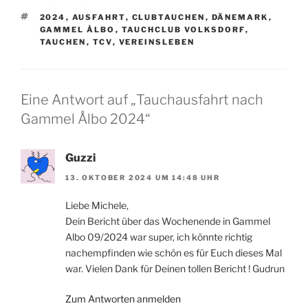
SCHLAGWÖRTER
2024
,
AUSFAHRT
,
CLUBTAUCHEN
,
DÄNEMARK
,
GAMMEL ÅLBO
,
TAUCHCLUB VOLKSDORF
,
TAUCHEN
,
TCV
,
VEREINSLEBEN
Eine Antwort auf „Tauchausfahrt nach
Gammel Ålbo 2024“
Guzzi
13. OKTOBER 2024 UM 14:48 UHR
Liebe Michele,
Dein Bericht über das Wochenende in Gammel
Albo 09/2024 war super, ich könnte richtig
nachempfinden wie schön es für Euch dieses Mal
war. Vielen Dank für Deinen tollen Bericht ! Gudrun
Zum Antworten anmelden