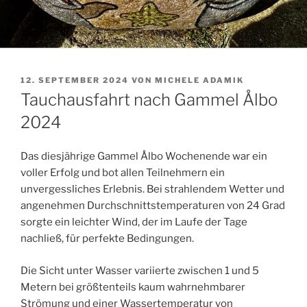
VERÖFFENTLICHT
12. SEPTEMBER 2024
VON
MICHELE ADAMIK
AM
Tauchausfahrt nach Gammel Ålbo
2024
Das diesjährige Gammel Ålbo Wochenende war ein
voller Erfolg und bot allen Teilnehmern ein
unvergessliches Erlebnis. Bei strahlendem Wetter und
angenehmen Durchschnittstemperaturen von 24 Grad
sorgte ein leichter Wind, der im Laufe der Tage
nachließ, für perfekte Bedingungen.
Die Sicht unter Wasser variierte zwischen 1 und 5
Metern bei größtenteils kaum wahrnehmbarer
Strömung und einer Wassertemperatur von