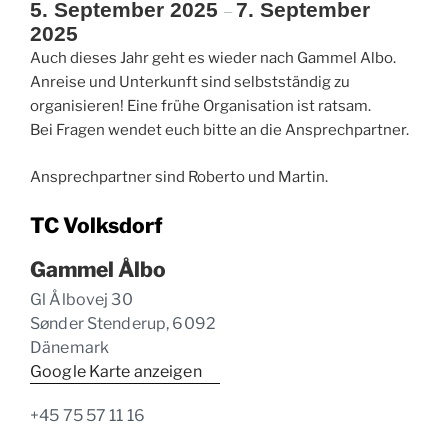
unter
5. September 2025
7. September
–
und
2025
über
Auch dieses Jahr geht es wieder nach Gammel Albo.
Wasser“
Anreise und Unterkunft sind selbstständig zu
organisieren! Eine frühe Organisation ist ratsam.
Bei Fragen wendet euch bitte an die Ansprechpartner.
Ansprechpartner sind Roberto und Martin.
TC Volksdorf
Gammel Ålbo
Gl Ålbovej 30
Sønder Stenderup
,
6092
Dänemark
Google Karte anzeigen
+45 75 57 11 16