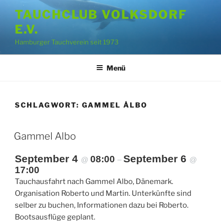
Zum
TAUCHCLUB VOLKSDORF
Inhalt
E.V.
springen
Hamburger Tauchverein seit 1973
Menü
SCHLAGWORT:
GAMMEL ÅLBO
Gammel Albo
September 4
September 6
08:00
@
–
@
17:00
Tauchausfahrt nach Gammel Albo, Dänemark.
Organisation Roberto und Martin. Unterkünfte sind
selber zu buchen, Informationen dazu bei Roberto.
Bootsausflüge geplant.