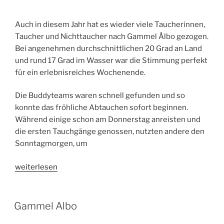
Auch in diesem Jahr hat es wieder viele Taucherinnen,
Taucher und Nichttaucher nach Gammel Ålbo gezogen.
Bei angenehmen durchschnittlichen 20 Grad an Land
und rund 17 Grad im Wasser war die Stimmung perfekt
für ein erlebnisreiches Wochenende.
Die Buddyteams waren schnell gefunden und so
konnte das fröhliche Abtauchen sofort beginnen.
Während einige schon am Donnerstag anreisten und
die ersten Tauchgänge genossen, nutzten andere den
Sonntagmorgen, um
„Gammel
weiterlesen
Ålbo
2025
–
Gammel Albo
Gemeinsam