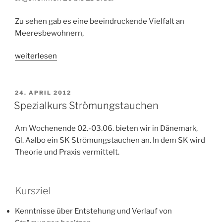
Zu sehen gab es eine beeindruckende Vielfalt an
Meeresbewohnern,
„Tauchausfahrt
weiterlesen
nach
Gammel
Ålbo
VERÖFFENTLICHT
24. APRIL 2012
AM
2024“
Spezialkurs Strömungstauchen
Am Wochenende 02.-03.06. bieten wir in Dänemark,
Gl. Aalbo ein SK Strömungstauchen an. In dem SK wird
Theorie und Praxis vermittelt.
Kursziel
Kenntnisse über Entstehung und Verlauf von