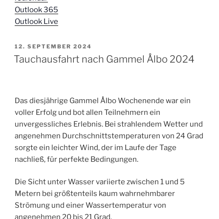
Outlook 365
Outlook Live
VERÖFFENTLICHT
12. SEPTEMBER 2024
AM
Tauchausfahrt nach Gammel Ålbo 2024
Das diesjährige Gammel Ålbo Wochenende war ein
voller Erfolg und bot allen Teilnehmern ein
unvergessliches Erlebnis. Bei strahlendem Wetter und
angenehmen Durchschnittstemperaturen von 24 Grad
sorgte ein leichter Wind, der im Laufe der Tage
nachließ, für perfekte Bedingungen.
Die Sicht unter Wasser variierte zwischen 1 und 5
Metern bei größtenteils kaum wahrnehmbarer
Strömung und einer Wassertemperatur von
angenehmen 20 bis 21 Grad.