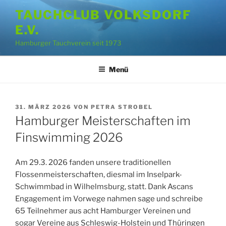
Zum
TAUCHCLUB VOLKSDORF
Inhalt
E.V.
springen
Hamburger Tauchverein seit 1973
Menü
VERÖFFENTLICHT
31. MÄRZ 2026
VON
PETRA STROBEL
AM
Hamburger Meisterschaften im
Finswimming 2026
Am 29.3. 2026 fanden unsere traditionellen
Flossenmeisterschaften, diesmal im Inselpark-
Schwimmbad in Wilhelmsburg, statt. Dank Ascans
Engagement im Vorwege nahmen sage und schreibe
65 Teilnehmer aus acht Hamburger Vereinen und
sogar Vereine aus Schleswig-Holstein und Thüringen