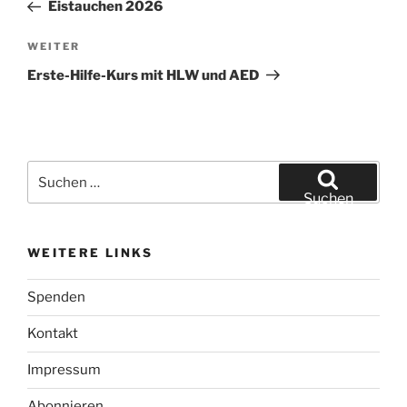
Beitrag
Eistauchen 2026
Nächster
WEITER
Beitrag
Erste-Hilfe-Kurs mit HLW und AED
Suchen
nach:
Suchen
WEITERE LINKS
Spenden
Kontakt
Impressum
Abonnieren