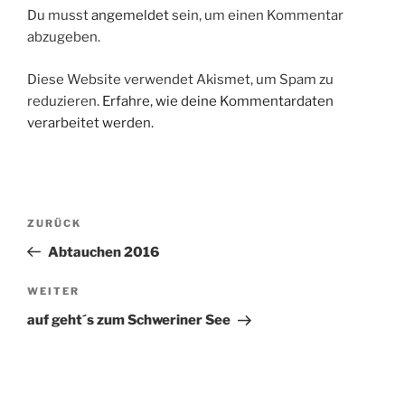
Du musst
angemeldet
sein, um einen Kommentar
abzugeben.
Diese Website verwendet Akismet, um Spam zu
reduzieren.
Erfahre, wie deine Kommentardaten
verarbeitet werden.
Beitragsnavigation
Vorheriger
ZURÜCK
Beitrag
Abtauchen 2016
Nächster
WEITER
Beitrag
auf geht´s zum Schweriner See