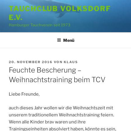
Zum
TAUCHCLUB VOLKSDORF
Inhalt
E.V.
springen
Hamburger Tauchverein seit 1973
Menü
VERÖFFENTLICHT
20. NOVEMBER 2016
VON
KLAUS
AM
Feuchte Bescherung –
Weihnachtstraining beim TCV
Liebe Freunde,
auch dieses Jahr wollen wir die Weihnachtszeit mit
unserem traditionellem Weihnachtstraining feiern.
Wenn alle Kinder brav waren und ihre
Trainingseinheiten absolviert haben, könnte es sein,