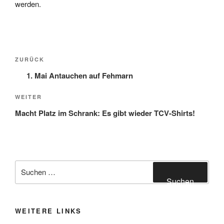
werden.
Beitragsnavigation
Vorheriger
ZURÜCK
Beitrag
1. Mai Antauchen auf Fehmarn
Nächster
WEITER
Beitrag
Macht Platz im Schrank: Es gibt wieder TCV-Shirts!
Suchen
nach:
Suchen
WEITERE LINKS