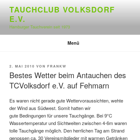
Zum
TAUCHCLUB VOLKSDORF
Inhalt
E.V.
springen
Hamburger Tauchverein seit 1973
Menü
VERÖFFENTLICHT
2. MAI 2010
VON
FRANKW
AM
Bestes Wetter beim Antauchen des
TCVolksdorf e.V. auf Fehmarn
Es waren nicht gerade gute Wettervoraussichten, wehte
der Wind aus Südwest. Somit hatten wir
gute Bedingungen für unsere Tauchgänge. Bei 9°C
Wassertemperatur und Sichtweiten zwischen 4-6m waren
tolle Tauchgänge möglich. Den herrlichen Tag am Strand
genossen ca. 30 Vereinsmitglieder mit warmen Getränken