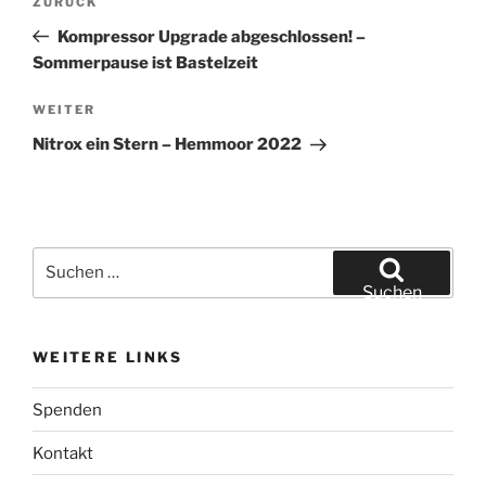
Vorheriger
ZURÜCK
Beitrag
Kompressor Upgrade abgeschlossen! –
Sommerpause ist Bastelzeit
Nächster
WEITER
Beitrag
Nitrox ein Stern – Hemmoor 2022
Suchen
nach:
Suchen
WEITERE LINKS
Spenden
Kontakt