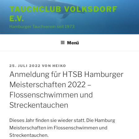
Zum
TAUCHCLUB VOLKSDORF
Inhalt
E.V.
springen
Hamburger Tauchverein seit 1973
Menü
VERÖFFENTLICHT
25. JULI 2022
VON
HEIKO
AM
Anmeldung für HTSB Hamburger
Meisterschaften 2022 –
Flossenschwimmen und
Streckentauchen
Dieses Jahr finden sie wieder statt. Die Hamburg
Meisterschaften im Flossenschwimmen und
Streckentauchen.