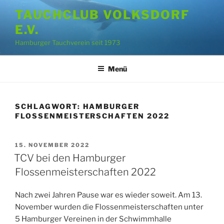
Zum
TAUCHCLUB VOLKSDORF
Inhalt
E.V.
springen
Hamburger Tauchverein seit 1973
Menü
SCHLAGWORT:
HAMBURGER
FLOSSENMEISTERSCHAFTEN 2022
VERÖFFENTLICHT
15. NOVEMBER 2022
AM
TCV bei den Hamburger
Flossenmeisterschaften 2022
Nach zwei Jahren Pause war es wieder soweit. Am 13.
November wurden die Flossenmeisterschaften unter
5 Hamburger Vereinen in der Schwimmhalle