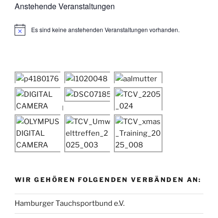
Anstehende Veranstaltungen
Es sind keine anstehenden Veranstaltungen vorhanden.
H
i
n
w
e
i
s
WIR GEHÖREN FOLGENDEN VERBÄNDEN AN:
Hamburger Tauchsportbund e.V.