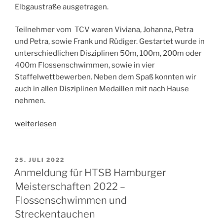
Elbgaustraße ausgetragen.
Teilnehmer vom TCV waren Viviana, Johanna, Petra
und Petra, sowie Frank und Rüdiger. Gestartet wurde in
unterschiedlichen Disziplinen 50m, 100m, 200m oder
400m Flossenschwimmen, sowie in vier
Staffelwettbewerben. Neben dem Spaß konnten wir
auch in allen Disziplinen Medaillen mit nach Hause
nehmen.
„TCV
weiterlesen
bei
den
Hamburger
VERÖFFENTLICHT
25. JULI 2022
AM
Flossenmeisterschaften
Anmeldung für HTSB Hamburger
2022“
Meisterschaften 2022 –
Flossenschwimmen und
Streckentauchen