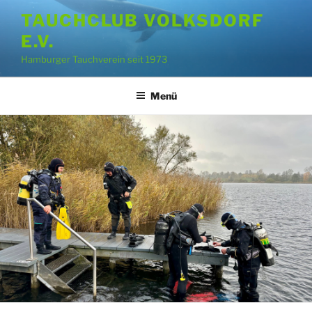
Zum
TAUCHCLUB VOLKSDORF
Inhalt
E.V.
springen
Hamburger Tauchverein seit 1973
Menü