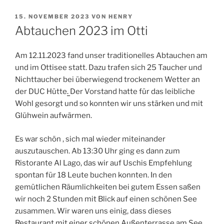
VERÖFFENTLICHT
15. NOVEMBER 2023
VON
HENRY
AM
Abtauchen 2023 im Otti
Am 12.11.2023 fand unser traditionelles Abtauchen am
und im Ottisee statt. Dazu trafen sich 25 Taucher und
Nichttaucher bei überwiegend trockenem Wetter an
der DUC Hütte
.
Der Vorstand hatte für das leibliche
Wohl gesorgt und so konnten wir uns stärken und mit
Glühwein aufwärmen.
Es war schön , sich mal wieder miteinander
auszutauschen. Ab 13:30 Uhr ging es dann zum
Ristorante Al Lago, das wir auf Uschis Empfehlung
spontan für 18 Leute buchen konnten. In den
gemütlichen Räumlichkeiten bei gutem Essen saßen
wir noch 2 Stunden mit Blick auf einen schönen See
zusammen. Wir waren uns einig, dass dieses
Restaurant mit einer schönen Außenterrasse am See