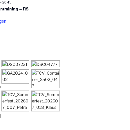
-
20:45
entraining – RS
igen