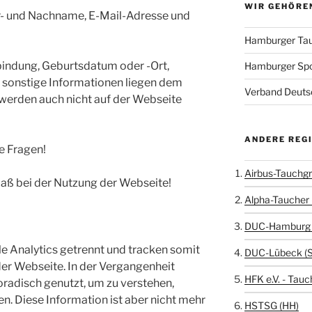
WIR GEHÖRE
or- und Nachname, E-Mail-Adresse und
Hamburger Tau
indung, Geburtsdatum oder -Ort,
Hamburger Sp
r sonstige Informationen liegen dem
Verband Deutsc
werden auch nicht auf der Webseite
ANDERE REG
te Fragen!
Airbus-Tauchgr
paß bei der Nutzung der Webseite!
Alpha-Taucher 
DUC-Hamburg 
e Analytics getrennt und tracken somit
DUC-Lübeck (
der Webseite. In der Vergangenheit
HFK e.V. - Tauc
radisch genutzt, um zu verstehen,
 Diese Information ist aber nicht mehr
HSTSG (HH)