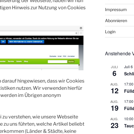
lisierung der Webseite, haben wir nun
tigen Hinweis zur Nutzung von Cookies
Impressum
Abonnieren
Login
Anstehende V
Juli 6
JULI
6
Schl
darauf hingewiesen, dass wir Cookies
17:00
AUG.
istiken nutzen. Wir verwenden hierfür
12
Füll
n werden im Übrigen anonym
17:00
AUG.
19
Füll
ei zu verstehen, wie unsere Webseite
10:00
AUG.
23
 zu uns führten, welche Artikel beliebt
Tauc
herkommen (Länder & Städte, keine