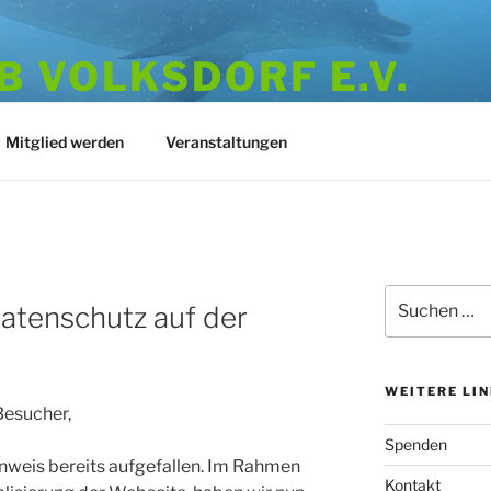
 VOLKSDORF E.V.
973
Mitglied werden
Veranstaltungen
Suchen
Datenschutz auf der
nach:
.
WEITERE LI
Besucher,
Spenden
inweis bereits aufgefallen. Im Rahmen
Kontakt