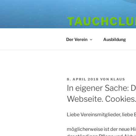
Zum
Inhalt
TAUCHCLUB
springen
Hamburger Tauchverein seit 1
Der Verein
Ausbildung
VERÖFFENTLICHT
8. APRIL 2018
VON
KLAUS
AM
In eigener Sache: 
Webseite. Cookies
Liebe Vereinsmitglieder, liebe 
möglicherweise ist der neue H