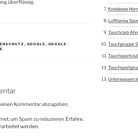
ung überflüssig.
Kreidesee Hem
Lufthansa Spor
Tauchclub Ahr
Tauchgruppe S
ENSCHUTZ
,
GOOGLE
,
GOOGLE-
E
Tauchsportclub
Tauchsportgru
Unterwasserclu
entar
m einen Kommentar abzugeben.
met, um Spam zu reduzieren.
Erfahre,
arbeitet werden.