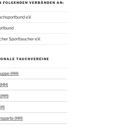
N FOLGENDEN VERBÄNDEN AN:
chsportbund e.V.
ortbund
her Sporttaucher e.V.
IONALE TAUCHVEREINE
uppe (HH)
(HH)
(HH)
SH)
hsparte (HH)