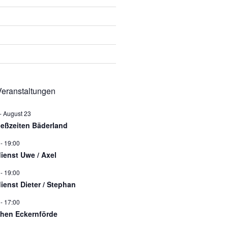
eranstaltungen
-
August 23
ießzeiten Bäderland
-
19:00
dienst Uwe / Axel
-
19:00
dienst Dieter / Stephan
-
17:00
hen Eckernförde