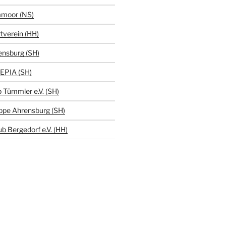
moor (NS)
tverein (HH)
ensburg (SH)
EPIA (SH)
 Tümmler e.V. (SH)
ppe Ahrensburg (SH)
b Bergedorf e.V. (HH)