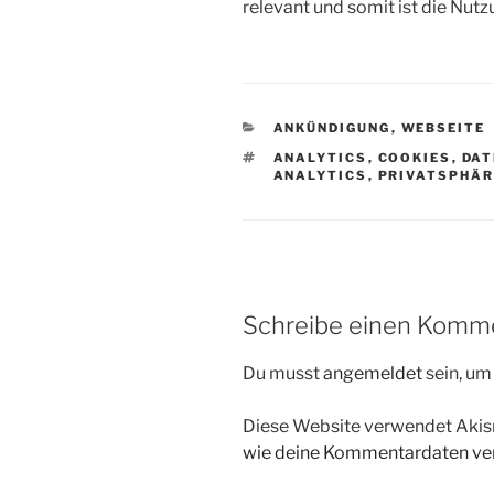
relevant und somit ist die Nutz
KATEGORIEN
ANKÜNDIGUNG
,
WEBSEITE
SCHLAGWÖRTER
ANALYTICS
,
COOKIES
,
DAT
ANALYTICS
,
PRIVATSPHÄR
Schreibe einen Komm
Du musst
angemeldet
sein, u
Diese Website verwendet Akis
wie deine Kommentardaten ver