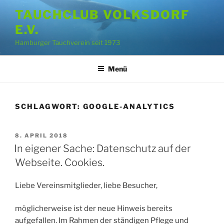
Zum
TAUCHCLUB VOLKSDORF
Inhalt
E.V.
springen
Hamburger Tauchverein seit 1973
Menü
SCHLAGWORT:
GOOGLE-ANALYTICS
VERÖFFENTLICHT
8. APRIL 2018
AM
In eigener Sache: Datenschutz auf der
Webseite. Cookies.
Liebe Vereinsmitglieder, liebe Besucher,
möglicherweise ist der neue Hinweis bereits
aufgefallen. Im Rahmen der ständigen Pflege und