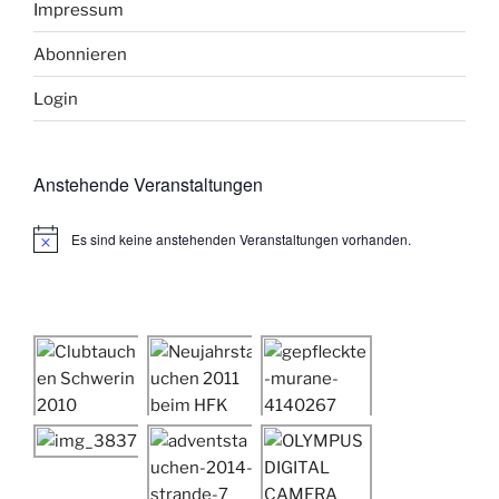
Impressum
Abonnieren
Login
Anstehende Veranstaltungen
Es sind keine anstehenden Veranstaltungen vorhanden.
H
i
n
w
e
i
s