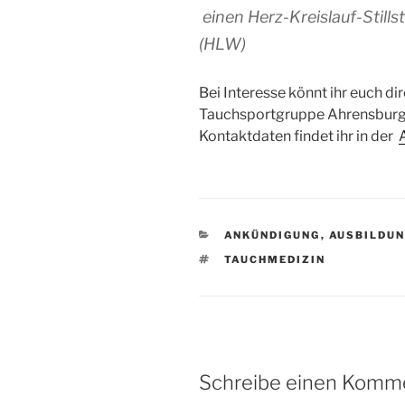
einen Herz-Kreislauf-Stills
(HLW)
Bei Interesse könnt ihr euch di
Tauchsportgruppe Ahrensburg 
Kontaktdaten findet ihr in der
KATEGORIEN
ANKÜNDIGUNG
,
AUSBILDU
SCHLAGWÖRTER
TAUCHMEDIZIN
Schreibe einen Komm