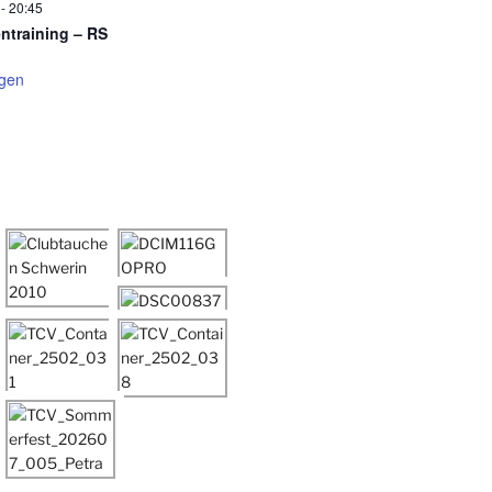
-
20:45
entraining – RS
igen