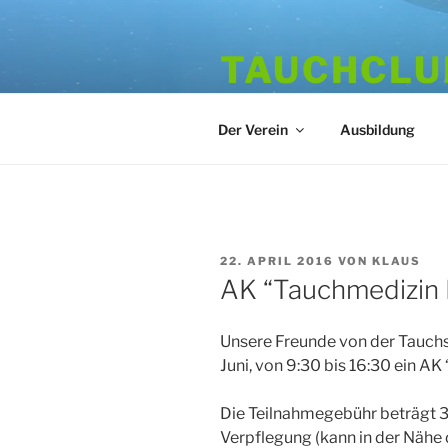
Zum
Inhalt
TAUCHCLUB
springen
Hamburger Tauchverein seit 1
Der Verein
Ausbildung
VERÖFFENTLICHT
22. APRIL 2016
VON
KLAUS
AM
AK “Tauchmedizin 
Unsere Freunde von der Tauch
Juni, von 9:30 bis 16:30 ein AK
Die Teilnahmegebühr beträgt 30
Verpflegung (kann in der Nähe