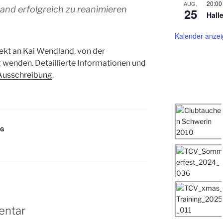
20:00
AUG.
tand erfolgreich zu reanimieren
25
Hall
Kalender anze
rekt an Kai Wendland, von der
wenden. Detaillierte Informationen und
Ausschreibung
.
NG
entar