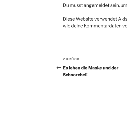
Du musst
angemeldet
sein, u
Diese Website verwendet Akis
wie deine Kommentardaten ver
Beitragsnavigation
Vorheriger
ZURÜCK
Beitrag
Es leben die Maske und der
Schnorchel!