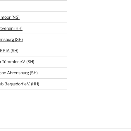
moor (NS)
tverein (HH)
ensburg (SH)
EPIA (SH)
 Tümmler e.V. (SH)
ppe Ahrensburg (SH)
b Bergedorf e.V. (HH)