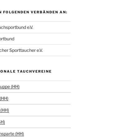
N FOLGENDEN VERBÄNDEN AN:
chsportbund e.V.
ortbund
her Sporttaucher e.V.
IONALE TAUCHVEREINE
uppe (HH)
(HH)
(HH)
SH)
hsparte (HH)