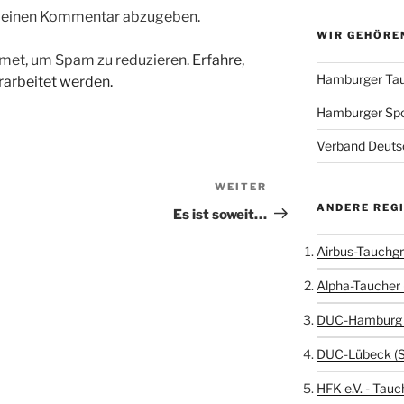
m einen Kommentar abzugeben.
WIR GEHÖRE
met, um Spam zu reduzieren.
Erfahre,
Hamburger Tau
arbeitet werden.
Hamburger Sp
Verband Deutsc
WEITER
Nächster
ANDERE REG
Beitrag
Es ist soweit…
Airbus-Tauchgr
Alpha-Taucher 
DUC-Hamburg 
DUC-Lübeck (
HFK e.V. - Tauc