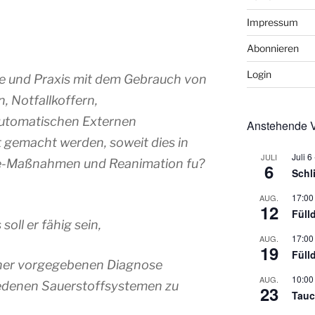
Impressum
Abonnieren
Login
ie und Praxis mit dem Gebrauch von
 Notfallkoffern,
utomatischen Externen
Anstehende V
ut gemacht werden, soweit dies in
Juli 6
JULI
lfe-Maßnahmen und Reanimation fu?
6
Schl
17:00
AUG.
12
Füll
oll er fähig sein,
17:00
AUG.
19
Füll
iner vorgegebenen Diagnose
10:00
AUG.
iedenen Sauerstoffsystemen zu
23
Tauc