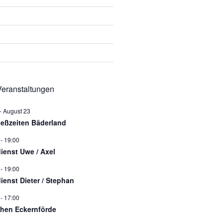
eranstaltungen
-
August 23
ießzeiten Bäderland
-
19:00
dienst Uwe / Axel
-
19:00
dienst Dieter / Stephan
-
17:00
hen Eckernförde