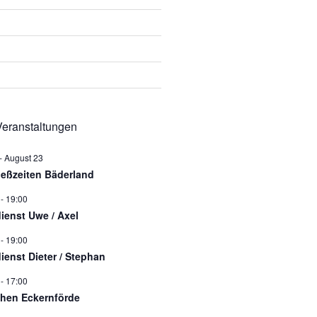
eranstaltungen
-
August 23
ießzeiten Bäderland
-
19:00
dienst Uwe / Axel
-
19:00
dienst Dieter / Stephan
-
17:00
hen Eckernförde