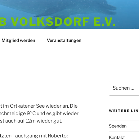
 VOLKSDORF E.V.
973
Mitglied werden
Veranstaltungen
Suchen
nach:
t im Ortkatener See wieder an. Die
WEITERE LI
schmeidige 9°C und es gibt wieder
ist auch auf 12m wieder gut.
Spenden
letzten Tauchgang mit Roberto:
Kontakt