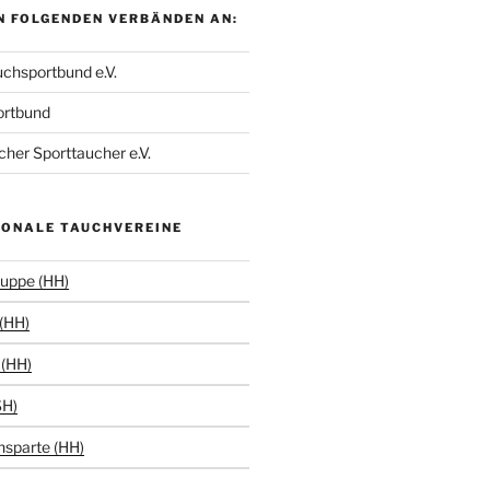
N FOLGENDEN VERBÄNDEN AN:
chsportbund e.V.
ortbund
her Sporttaucher e.V.
IONALE TAUCHVEREINE
uppe (HH)
(HH)
(HH)
SH)
hsparte (HH)