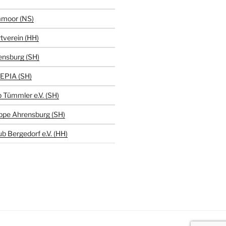
moor (NS)
tverein (HH)
ensburg (SH)
EPIA (SH)
 Tümmler e.V. (SH)
ppe Ahrensburg (SH)
b Bergedorf e.V. (HH)