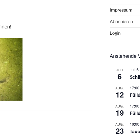
Impressum
Abonnieren
nnen!
Login
Anstehende V
Juli 6
JULI
6
Schl
17:00
AUG.
12
Füll
17:00
AUG.
19
Füll
10:00
AUG.
23
Tauc