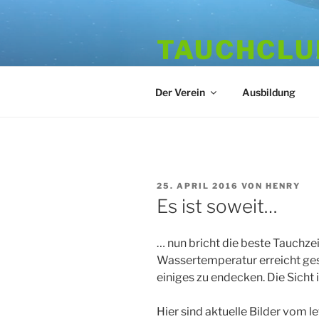
Zum
Inhalt
TAUCHCLUB
springen
Hamburger Tauchverein seit 1
Der Verein
Ausbildung
VERÖFFENTLICHT
25. APRIL 2016
VON
HENRY
AM
Es ist soweit…
… nun bricht die beste Tauchzei
Wassertemperatur erreicht ge
einiges zu endecken. Die Sicht 
Hier sind aktuelle Bilder vom 