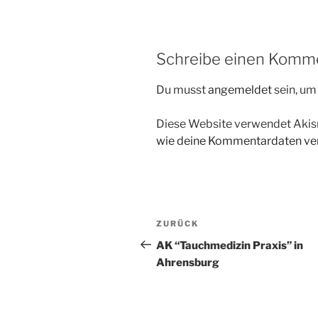
Schreibe einen Komm
Du musst
angemeldet
sein, u
Diese Website verwendet Akis
wie deine Kommentardaten ver
Beitragsnavigation
Vorheriger
ZURÜCK
Beitrag
AK “Tauchmedizin Praxis” in
Ahrensburg