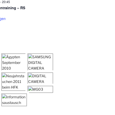
-
20:45
entraining – RS
igen