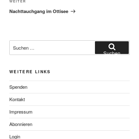
Nächster
WEITER
Beitrag
Nachttauchgang im Ottisee
Suchen
nach:
Suchen
WEITERE LINKS
Spenden
Kontakt
Impressum
Abonnieren
Login