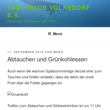
Zum
TAUCHCLUB VOLKSDORF
Inhalt
E.V.
springen
Hamburger Tauchverein seit 1973
Menü
VERÖFFENTLICHT
11. SEPTEMBER 2016
VON
MEBÖ
AM
Abtauchen und Grünkohlessen
Auch wenn die warmen Spätsommertage derzeit eher zum
Tauchen und Grillen einladen, dass bis dahin der erste
Frost über die Felder gegangen ist.
Treffen zum Abtauchen und Glühweintrinken ist um 11 Uhr