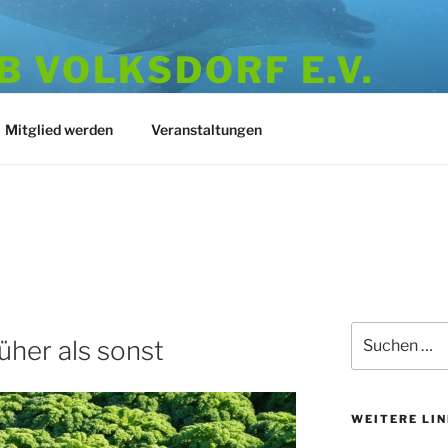
 VOLKSDORF E.V.
973
Mitglied werden
Veranstaltungen
Suchen
her als sonst
nach:
WEITERE LI