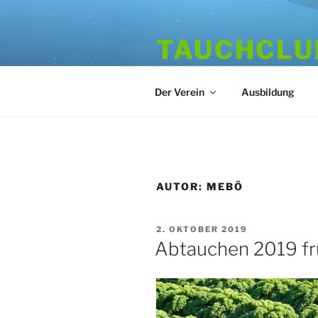
Zum
Inhalt
TAUCHCLUB
springen
Hamburger Tauchverein seit 1
Der Verein
Ausbildung
AUTOR:
MEBÖ
VERÖFFENTLICHT
2. OKTOBER 2019
AM
Abtauchen 2019 frü