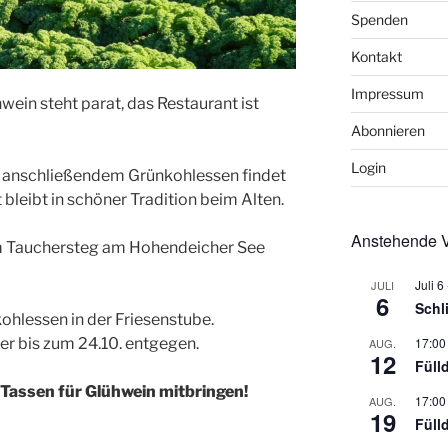
Spenden
Kontakt
Impressum
hwein steht parat, das Restaurant ist
Abonnieren
Login
t anschließendem Grünkohlessen findet
t bleibt in schöner Tradition beim Alten.
Anstehende V
 am Tauchersteg am Hohendeicher See
Juli 6
JULI
6
Schl
ohlessen in der Friesenstube.
r bis zum 24.10. entgegen.
17:00
AUG.
12
Füll
 Tassen für Glühwein mitbringen!
17:00
AUG.
19
Füll