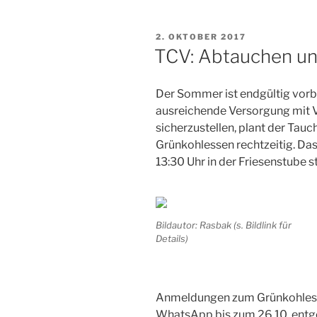
VERÖFFENTLICHT
2. OKTOBER 2017
AM
TCV: Abtauchen u
Der Sommer ist endgültig vorbe
ausreichende Versorgung mit V
sicherzustellen, plant der Tauc
Grünkohlessen rechtzeitig. D
13:30 Uhr in der Friesenstube st
Bildautor: Rasbak (s. Bildlink für
Details)
Anmeldungen zum Grünkohless
WhatsApp bis zum 26.10. entge