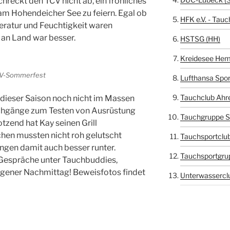
reckt den TCV nicht ab, ein fröhliches
m Hohendeicher See zu feiern. Egal ob
HFK e.V. - Tauc
ratur und Feuchtigkeit waren
 an Land war besser.
HSTSG (HH)
Kreidesee Hem
CV-Sommerfest
Lufthansa Spor
Tauchclub Ahr
n dieser Saison noch nicht im Massen
uchgänge zum Testen von Ausrüstung
Tauchgruppe S
zend hat Kay seinen Grill
hen mussten nicht roh gelutscht
Tauchsportclub
ngen damit auch besser runter.
Tauchsportgru
Gespräche unter Tauchbuddies,
ngener Nachmittag! Beweisfotos findet
Unterwasserclu