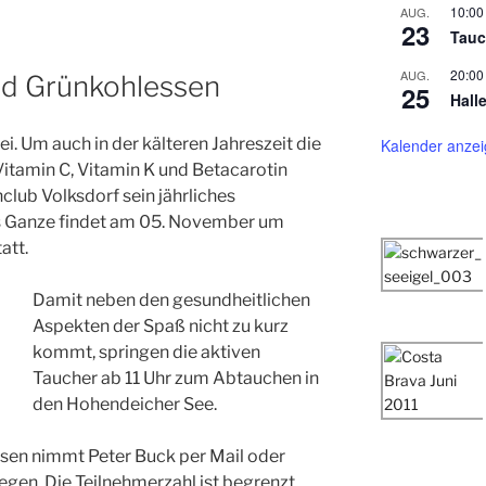
10:00
AUG.
23
Tauc
20:00
AUG.
nd Grünkohlessen
25
Hall
i. Um auch in der kälteren Jahreszeit die
Kalender anze
itamin C, Vitamin K und Betacarotin
hclub Volksdorf sein jährliches
as Ganze findet am 05. November um
att.
Damit neben den gesundheitlichen
Aspekten der Spaß nicht zu kurz
kommt, springen die aktiven
Taucher ab 11 Uhr zum Abtauchen in
den Hohendeicher See.
en nimmt Peter Buck per Mail oder
gen. Die Teilnehmerzahl ist begrenzt.