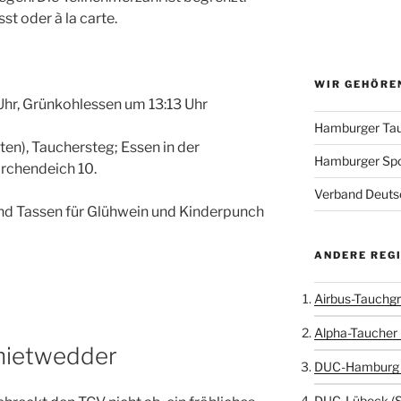
st oder à la carte.
WIR GEHÖRE
Uhr, Grünkohlessen um 13:13 Uhr
Hamburger Tau
en), Tauchersteg; Essen in der
Hamburger Sp
rchendeich 10.
Verband Deutsc
und Tassen für Glühwein und Kinderpunch
ANDERE REG
Airbus-Tauchgr
Alpha-Taucher 
hietwedder
DUC-Hamburg 
DUC-Lübeck (