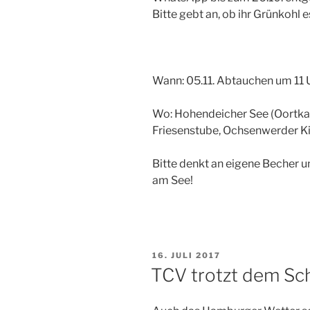
Bitte gebt an, ob ihr Grünkohl es
Wann: 05.11. Abtauchen um 11 
Wo: Hohendeicher See (Oortkat
Friesenstube, Ochsenwerder Ki
Bitte denkt an eigene Becher 
am See!
VERÖFFENTLICHT
16. JULI 2017
AM
TCV trotzt dem Sc