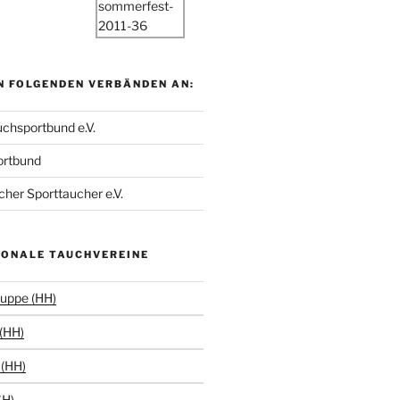
N FOLGENDEN VERBÄNDEN AN:
chsportbund e.V.
ortbund
her Sporttaucher e.V.
IONALE TAUCHVEREINE
uppe (HH)
(HH)
(HH)
SH)