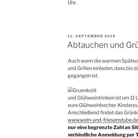
Uhr.
VERÖFFENTLICHT
11. SEPTEMBER 2016
AM
Abtauchen und Gr
Auch wenn die warmen Spätso
und Grillen einladen, dass bis d
gegangen ist.
und Glühweintrinken ist um 11 
eure Glühweinbecher. Kinderpu
Anschließend findet das Grünk
www.wein-und-friesenstube.d
nur eine begrenzte Zahl an Si
verbindliche Anmeldung per Te