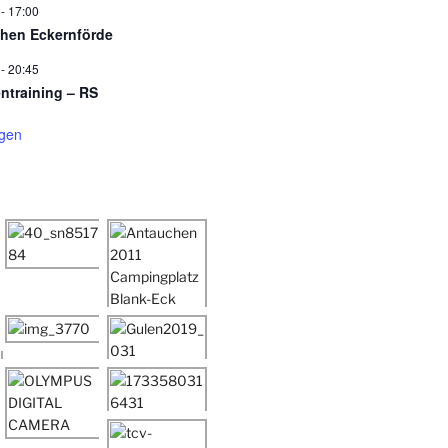
-
17:00
hen Eckernförde
-
20:45
entraining – RS
igen