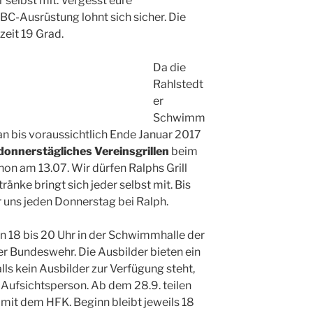
r selbst mit. Vergesst eure
C-Ausrüstung lohnt sich sicher. Die
eit 19 Grad.
Da die
Rahlstedt
er
Schwimm
 an bis voraussichtlich Ende Januar 2017
donnerstägliches Vereinsgrillen
beim
on am 13.07. Wir dürfen Ralphs Grill
ränke bringt sich jeder selbst mit. Bis
r uns jeden Donnerstag bei Ralph.
on 18 bis 20 Uhr in der Schwimmhalle der
r Bundeswehr. Die Ausbilder bieten ein
alls kein Ausbilder zur Verfügung steht,
er Aufsichtsperson. Ab dem 28.9. teilen
 mit dem HFK. Beginn bleibt jeweils 18