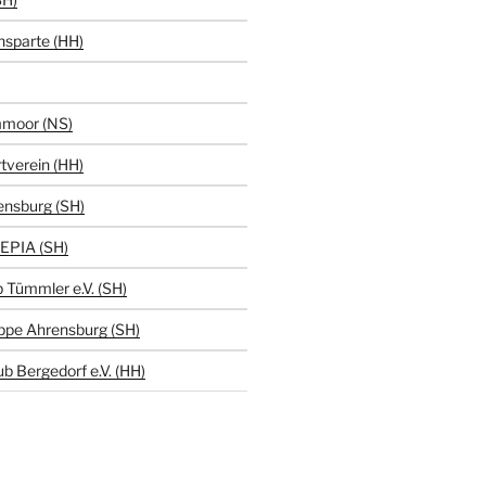
hsparte (HH)
moor (NS)
tverein (HH)
ensburg (SH)
EPIA (SH)
 Tümmler e.V. (SH)
ppe Ahrensburg (SH)
b Bergedorf e.V. (HH)