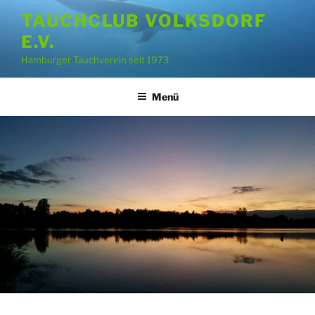
Zum
TAUCHCLUB VOLKSDORF
Inhalt
E.V.
springen
Hamburger Tauchverein seit 1973
Menü