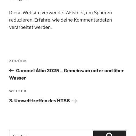
Diese Website verwendet Akismet, um Spam zu
reduzieren.
Erfahre, wie deine Kommentardaten
verarbeitet werden.
Beitragsnavigation
Vorheriger
ZURÜCK
Beitrag
Gammel Ålbo 2025 – Gemeinsam unter und über
Wasser
Nächster
WEITER
Beitrag
3. Umwelttreffen des HTSB
Suchen