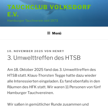
Zum
TAUCHCLUB VOLKSDORF
Inhalt
E.V.
springen
Hamburger Tauchverein seit 1973
Menü
VERÖFFENTLICHT
10. NOVEMBER 2025
VON
HENRY
AM
3. Umwelttreffen des HTSB
Am 18. Oktober 2025 fand das 3. Umwelttreffen des
HTSB statt. Klaus-Thorsten Tegge hatte dazu wieder
alle Interessierten eingeladen. Es fand ebenfalls in den
Räumen des HFK statt. Wir waren 11 Personen von fünf
Hamburger Tauchvereinen.
Wir saßen in gemütlicher Runde zusammen und