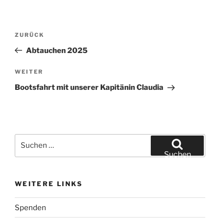
Beitragsnavigation
Vorheriger
ZURÜCK
Beitrag
Abtauchen 2025
Nächster
WEITER
Beitrag
Bootsfahrt mit unserer Kapitänin Claudia
Suchen
nach:
Suchen
WEITERE LINKS
Spenden