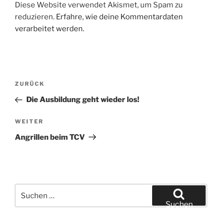
Diese Website verwendet Akismet, um Spam zu
reduzieren.
Erfahre, wie deine Kommentardaten
verarbeitet werden.
Beitragsnavigation
Vorheriger
ZURÜCK
Beitrag
Die Ausbildung geht wieder los!
Nächster
WEITER
Beitrag
Angrillen beim TCV
Suchen
nach:
Suchen