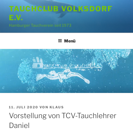
Zum
TAUCHCLUB VOLKSDORF
Inhalt
E.V.
springen
Hamburger Tauchverein seit 1973
Menü
VERÖFFENTLICHT
11. JULI 2020
VON
KLAUS
AM
Vorstellung von TCV-Tauchlehrer
Daniel