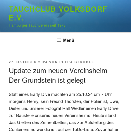
Zum
TAUCHCLUB VOLKSDORF
Inhalt
E.V.
springen
Hamburger Tauchverein seit 1973
Menü
VERÖFFENTLICHT
27. OKTOBER 2024
VON
PETRA STROBEL
AM
Update zum neuen Vereinsheim –
Der Grundstein ist gelegt
Statt eines Early Dive machten am 25.10.24 um 7 Uhr
morgens Henry, sein Freund Thorsten, der Polier ist, Uwe,
Dieter und unserer Fotograf Ralf Wedler einen Early Drive
zur Baustelle unseres neuen Vereinsheims. Heute stand
das Gießen des Zementbettes, das zur Aufstellung des
Containers notwendig ist, auf der ToDo-Liste. Zuvor hatten