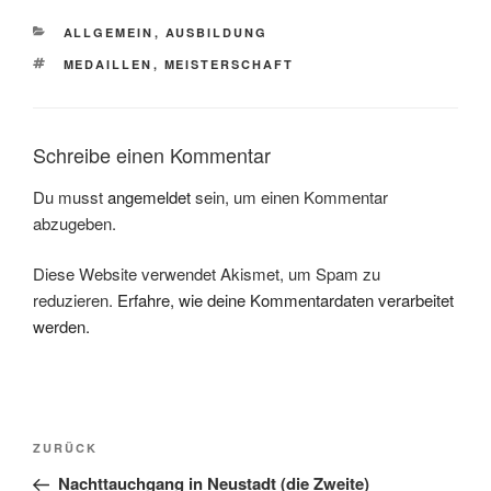
KATEGORIEN
ALLGEMEIN
,
AUSBILDUNG
SCHLAGWÖRTER
MEDAILLEN
,
MEISTERSCHAFT
Schreibe einen Kommentar
Du musst
angemeldet
sein, um einen Kommentar
abzugeben.
Diese Website verwendet Akismet, um Spam zu
reduzieren.
Erfahre, wie deine Kommentardaten verarbeitet
werden.
Beitragsnavigation
Vorheriger
ZURÜCK
Beitrag
Nachttauchgang in Neustadt (die Zweite)