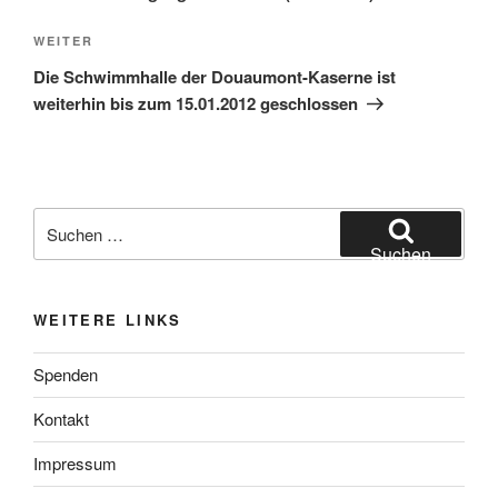
Nächster
WEITER
Beitrag
Die Schwimmhalle der Douaumont-Kaserne ist
weiterhin bis zum 15.01.2012 geschlossen
Suchen
nach:
Suchen
WEITERE LINKS
Spenden
Kontakt
Impressum