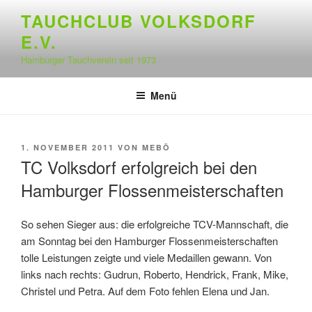
Zum
TAUCHCLUB VOLKSDORF
Inhalt
E.V.
springen
Hamburger Tauchverein seit 1973
Menü
VERÖFFENTLICHT
1. NOVEMBER 2011
VON
MEBÖ
AM
TC Volksdorf erfolgreich bei den
Hamburger Flossenmeisterschaften
So sehen Sieger aus: die erfolgreiche TCV-Mannschaft, die
am Sonntag bei den Hamburger Flossenmeisterschaften
tolle Leistungen zeigte und viele Medaillen gewann. Von
links nach rechts: Gudrun, Roberto, Hendrick, Frank, Mike,
Christel und Petra. Auf dem Foto fehlen Elena und Jan.