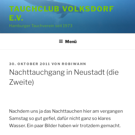
Zum
TAUCHCLUB VOLKSDORF
Inhalt
E.V.
springen
Hamburger Tauchverein seit 1973
Menü
VERÖFFENTLICHT
30. OKTOBER 2011
VON
ROBIWAHN
AM
Nachttauchgang in Neustadt (die
Zweite)
Nachdem uns ja das Nachttauchen hier am vergangen
Samstag so gut gefiel, dafür nicht ganz so klares
Wasser. Ein paar Bilder haben wir trotzdem gemacht.