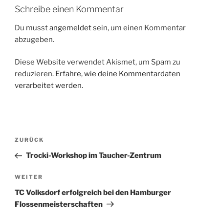
Schreibe einen Kommentar
Du musst
angemeldet
sein, um einen Kommentar
abzugeben.
Diese Website verwendet Akismet, um Spam zu
reduzieren.
Erfahre, wie deine Kommentardaten
verarbeitet werden.
Beitragsnavigation
Vorheriger
ZURÜCK
Beitrag
Trocki-Workshop im Taucher-Zentrum
Nächster
WEITER
Beitrag
TC Volksdorf erfolgreich bei den Hamburger
Flossenmeisterschaften