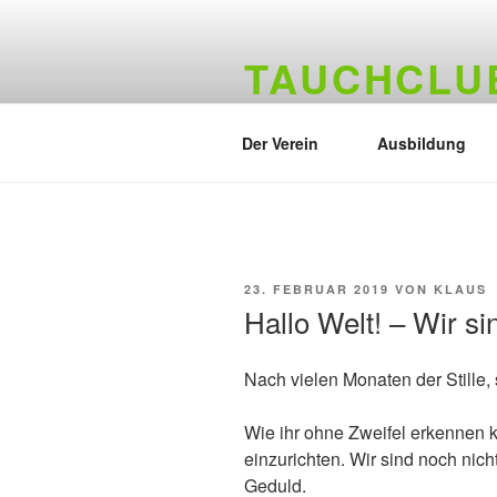
Zum
Inhalt
TAUCHCLUB
springen
Hamburger Tauchverein seit 19
Der Verein
Ausbildung
VERÖFFENTLICHT
23. FEBRUAR 2019
VON
KLAUS
AM
Hallo Welt! – Wir si
Nach vielen Monaten der Stille, 
Wie ihr ohne Zweifel erkennen k
einzurichten. Wir sind noch nich
Geduld.