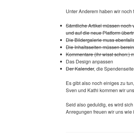
Unter Anderem haben wir noch f
Sämtliche Artikel müssen noch 
und auf die neue Platform über
Die Bildergalerie muss ebenfall
Die Inhaltsseiten müssen berei
Kommentare (ihr wisst schon:) 
Das Design anpassen
Der Kalender
, die Spendensei
Es gibt also noch einiges zu tun,
Sven und Kathi kommen wir unse
Seid also geduldig, es wird si
Anregungen freuen wir uns wie i