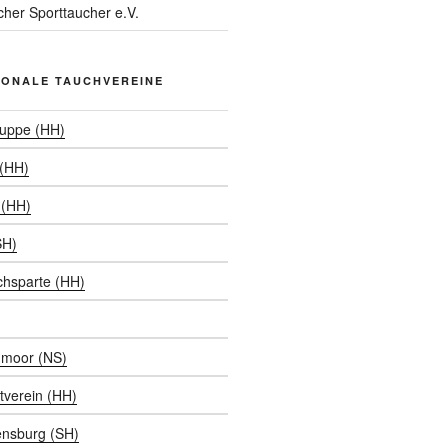
her Sporttaucher e.V.
IONALE TAUCHVEREINE
ruppe (HH)
 (HH)
(HH)
SH)
chsparte (HH)
moor (NS)
tverein (HH)
ensburg (SH)