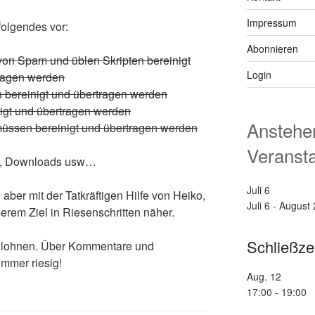
Impressum
olgendes vor:
Abonnieren
von Spam und üblen Skripten bereinigt
Login
tragen werden
s bereinigt und übertragen werden
nigt und übertragen werden
Anstehe
müssen bereinigt und übertragen werden
Veranst
te, Downloads usw…
Juli
6
 aber mit der Tatkräftigen Hilfe von Heiko,
Juli 6
-
August 
rem Ziel in Riesenschritten näher.
Schließze
ch lohnen. Über Kommentare und
mmer riesig!
Aug.
12
17:00
-
19:00