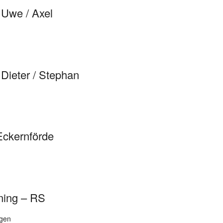
 Uwe / Axel
 Dieter / Stephan
ckernförde
ining – RS
igen