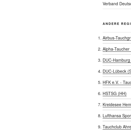
Verband Deutsc
ANDERE REG
Airbus-Tauchg
Alpha-Taucher
DUC-Hamburg 
DUC-Lübeck (
HFK e.V. - Tau
HSTSG (HH)
Kreidesee Hem
Lufthansa Spor
Tauchclub Ahr