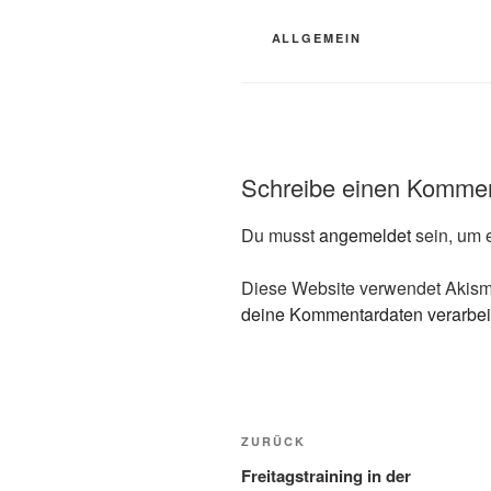
KATEGORIEN
ALLGEMEIN
Schreibe einen Komme
Du musst
angemeldet
sein, um 
Diese Website verwendet Akism
deine Kommentardaten verarbei
Beitragsnavigation
Vorheriger
ZURÜCK
Beitrag
Freitagstraining in der