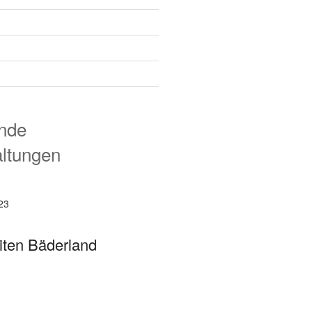
nde
altungen
23
iten Bäderland