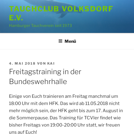
Zum
TAUCHCLUB VOLKSDORF
Inhalt
E.V.
springen
Hamburger Tauchverein seit 1973
Menü
VERÖFFENTLICHT
4. MAI 2018
VON
KAI
AM
Freitagstraining in der
Bundeswehrhalle
Einige von Euch trainieren am Freitag manchmal um
18:00 Uhr mit dem HFK. Das wird ab 11.05.2018 nicht
mehr möglich sein, der HFK geht bis zum 17. August in
die Sommerpause. Das Training für TCVler findet wie
bisher Freitags von 19:00-20:00 Uhr statt, wir freuen
uns auf Euch!