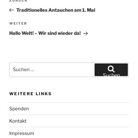
Vorheriger
ZURÜCK
Beitrag
Traditionelles Antauchen am 1. Mai
Nächster
WEITER
Beitrag
Hallo Welt! – Wir sind wieder da!
Suchen
nach:
Suchen
WEITERE LINKS
Spenden
Kontakt
Impressum