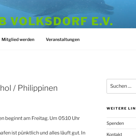
 VOLKSDORF E.V.
973
Mitglied werden
Veranstaltungen
Suchen
ol / Philippinen
nach:
WEITERE LI
en beginnt am Freitag. Um 05:10 Uhr
Spenden
en ist pünktlich und alles läuft gut. In
Kontakt