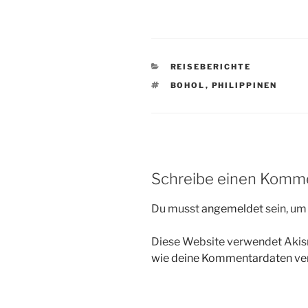
KATEGORIEN
REISEBERICHTE
SCHLAGWÖRTER
BOHOL
,
PHILIPPINEN
Schreibe einen Komm
Du musst
angemeldet
sein, u
Diese Website verwendet Akis
wie deine Kommentardaten ver