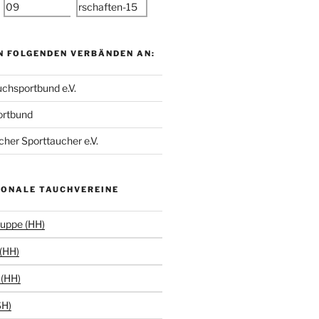
N FOLGENDEN VERBÄNDEN AN:
chsportbund e.V.
ortbund
her Sporttaucher e.V.
IONALE TAUCHVEREINE
uppe (HH)
(HH)
(HH)
SH)