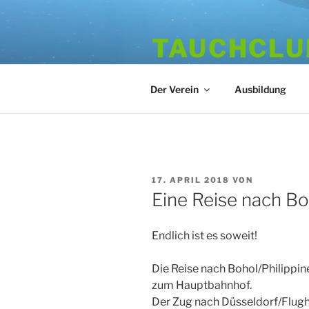
Zum
Inhalt
TAUCHCLUB
springen
Hamburger Tauchverein seit 1
Der Verein
Ausbildung
VERÖFFENTLICHT
17. APRIL 2018
VON
AM
Eine Reise nach Boh
Endlich ist es soweit!
Die Reise nach Bohol/Philippin
zum Hauptbahnhof.
Der Zug nach Düsseldorf/Flughaf