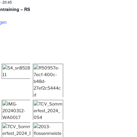
-
20:45
entraining – RS
igen