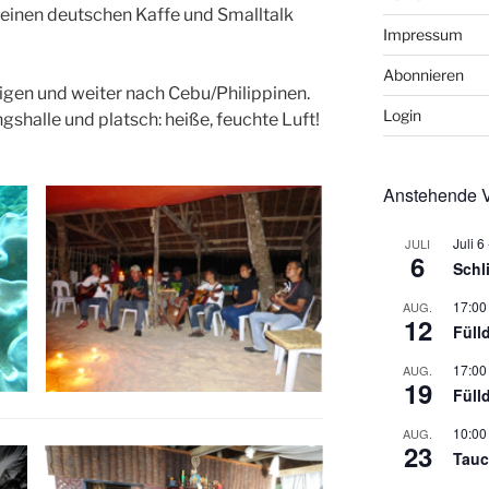
 einen deutschen Kaffe und Smalltalk
Impressum
Abonnieren
gen und weiter nach Cebu/Philippinen.
Login
gshalle und platsch: heiße, feuchte Luft!
Anstehende V
Juli 6
JULI
6
Schl
17:00
AUG.
12
Füll
17:00
AUG.
19
Füll
10:00
AUG.
23
Tauc