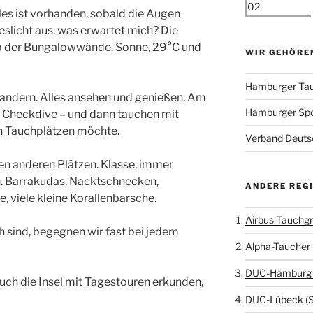
es ist vorhanden, sobald die Augen
geslicht aus, was erwartet mich? Die
b der Bungalowwände. Sonne, 29°C und
WIR GEHÖRE
Hamburger Tau
andern. Alles ansehen und genießen. Am
Hamburger Sp
 Checkdive – und dann tauchen mit
ch Tauchplätzen möchte.
Verband Deutsc
en anderen Plätzen. Klasse, immer
. Barrakudas, Nacktschnecken,
ANDERE REG
, viele kleine Korallenbarsche.
Airbus-Tauchgr
ch sind, begegnen wir fast bei jedem
Alpha-Taucher 
DUC-Hamburg 
uch die Insel mit Tagestouren erkunden,
DUC-Lübeck (