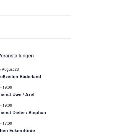
eranstaltungen
-
August 23
ießzeiten Bäderland
-
19:00
dienst Uwe / Axel
-
19:00
dienst Dieter / Stephan
-
17:00
hen Eckernförde