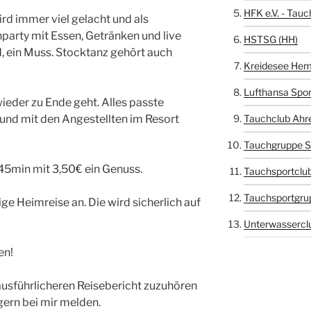
HFK e.V. - Tauc
wird immer viel gelacht und als
arty mit Essen, Getränken und live
HSTSG (HH)
, ein Muss. Stocktanz gehört auch
Kreidesee Hem
Lufthansa Spor
wieder zu Ende geht. Alles passte
nd mit den Angestellten im Resort
Tauchclub Ahr
Tauchgruppe S
45min mit 3,50€ ein Genuss.
Tauchsportclub
Tauchsportgru
ge Heimreise an. Die wird sicherlich auf
Unterwasserclu
en!
 ausführlicheren Reisebericht zuzuhören
gern bei mir melden.