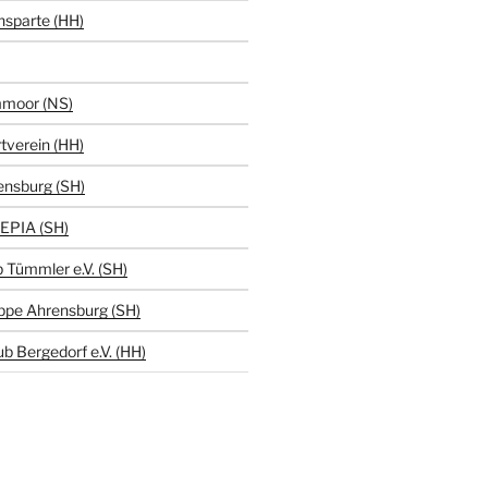
hsparte (HH)
moor (NS)
tverein (HH)
ensburg (SH)
EPIA (SH)
 Tümmler e.V. (SH)
ppe Ahrensburg (SH)
b Bergedorf e.V. (HH)