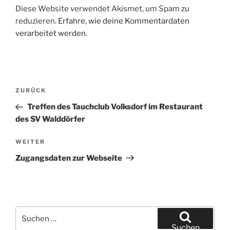
Diese Website verwendet Akismet, um Spam zu
reduzieren.
Erfahre, wie deine Kommentardaten
verarbeitet werden.
Beitragsnavigation
Vorheriger
ZURÜCK
Beitrag
Treffen des Tauchclub Volksdorf im Restaurant
des SV Walddörfer
Nächster
WEITER
Beitrag
Zugangsdaten zur Webseite
Suchen
nach:
Suchen