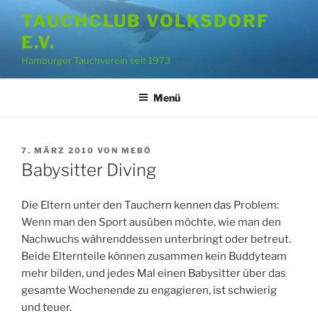
Zum
TAUCHCLUB VOLKSDORF
Inhalt
E.V.
springen
Hamburger Tauchverein seit 1973
Menü
VERÖFFENTLICHT
7. MÄRZ 2010
VON
MEBÖ
AM
Babysitter Diving
Die Eltern unter den Tauchern kennen das Problem:
Wenn man den Sport ausüben möchte, wie man den
Nachwuchs währenddessen unterbringt oder betreut.
Beide Elternteile können zusammen kein Buddyteam
mehr bilden, und jedes Mal einen Babysitter über das
gesamte Wochenende zu engagieren, ist schwierig
und teuer.