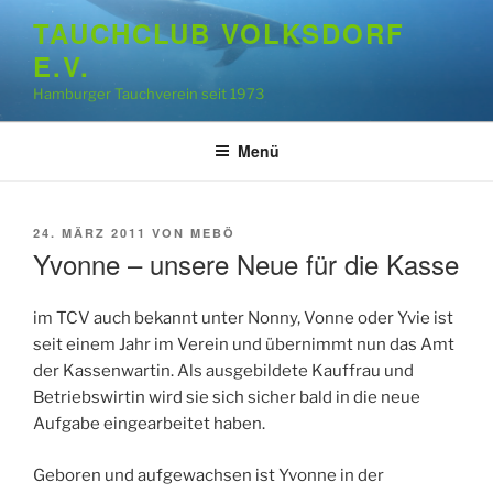
Zum
TAUCHCLUB VOLKSDORF
Inhalt
E.V.
springen
Hamburger Tauchverein seit 1973
Menü
VERÖFFENTLICHT
24. MÄRZ 2011
VON
MEBÖ
AM
Yvonne – unsere Neue für die Kasse
im TCV auch bekannt unter Nonny, Vonne oder Yvie ist
seit einem Jahr im Verein und übernimmt nun das Amt
der Kassenwartin. Als ausgebildete Kauffrau und
Betriebswirtin wird sie sich sicher bald in die neue
Aufgabe eingearbeitet haben.
Geboren und aufgewachsen ist Yvonne in der