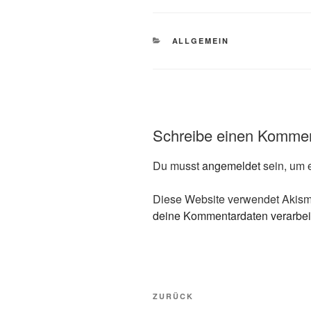
KATEGORIEN
ALLGEMEIN
Schreibe einen Komme
Du musst
angemeldet
sein, um 
Diese Website verwendet Akism
deine Kommentardaten verarbei
Beitragsnavigation
Vorheriger
ZURÜCK