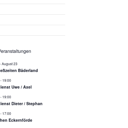
eranstaltungen
-
August 23
ießzeiten Bäderland
-
19:00
dienst Uwe / Axel
-
19:00
dienst Dieter / Stephan
-
17:00
hen Eckernförde