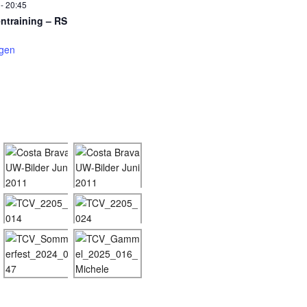
-
20:45
entraining – RS
igen