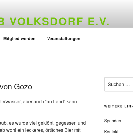
 VOLKSDORF E.V.
73
Mitglied werden
Veranstaltungen
Suchen
 von Gozo
nach:
Unterwasser, aber auch “an Land” kann
WEITERE LIN
Spenden
rlaub, es wurde viel geklönt, gegessen und
 wohl ein leckeres, örtliches Bier mit
Kontakt