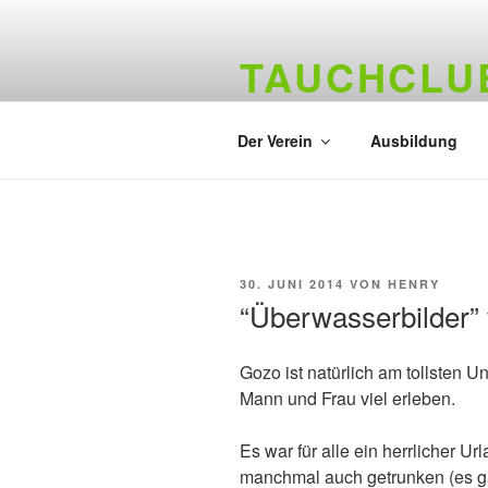
Zum
Inhalt
TAUCHCLUB
springen
Hamburger Tauchverein seit 19
Der Verein
Ausbildung
VERÖFFENTLICHT
30. JUNI 2014
VON
HENRY
AM
“Überwasserbilder”
Gozo ist natürlich am tollsten 
Mann und Frau viel erleben.
Es war für alle ein herrlicher U
manchmal auch getrunken (es gab