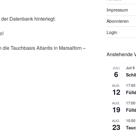
Impressum
 der Datenbank hinterlegt:
Abonnieren
Login
o!
die Tauchbasis Atlantis in Marsalforn –
Anstehende V
Juli 6
JULI
6
Schl
17:00
AUG.
12
Füll
17:00
AUG.
19
Füll
10:00
AUG.
23
Tauc