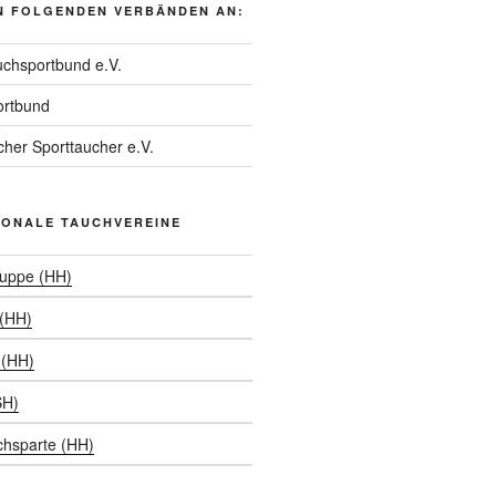
N FOLGENDEN VERBÄNDEN AN:
chsportbund e.V.
rtbund
her Sporttaucher e.V.
IONALE TAUCHVEREINE
ruppe (HH)
 (HH)
(HH)
SH)
chsparte (HH)