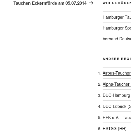
Beitrag
Tauchen Eckernförde am 05.07.2014
WIR GEHÖRE
Hamburger Tau
Hamburger Spo
Verband Deutsc
ANDERE REG
Airbus-Tauchg
Alpha-Taucher
DUC-Hamburg 
DUC-Lübeck (
HFK e.V. - Tau
HSTSG (HH)