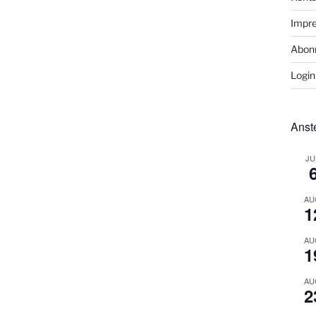
Impr
Abon
Login
Anst
JU
AU
1
AU
1
AU
2