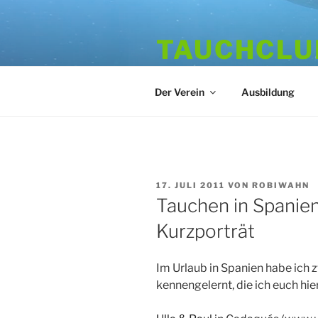
Zum
Inhalt
TAUCHCLUB
springen
Hamburger Tauchverein seit 1
Der Verein
Ausbildung
VERÖFFENTLICHT
17. JULI 2011
VON
ROBIWAHN
AM
Tauchen in Spanien
Kurzporträt
Im Urlaub in Spanien habe ich
kennengelernt, die ich euch hie