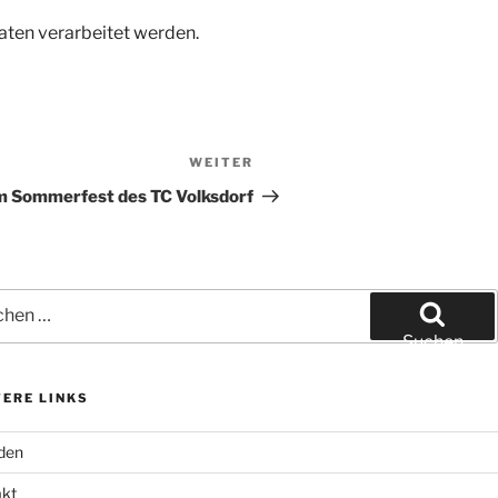
ten verarbeitet werden.
WEITER
Nächster
Beitrag
m Sommerfest des TC Volksdorf
en
Suchen
ERE LINKS
den
akt