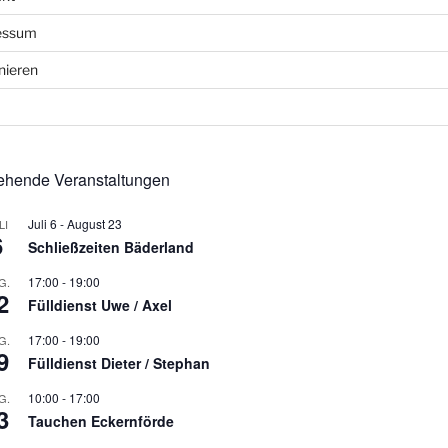
essum
nieren
ehende Veranstaltungen
Juli 6
-
August 23
LI
6
Schließzeiten Bäderland
17:00
-
19:00
G.
2
Fülldienst Uwe / Axel
17:00
-
19:00
G.
9
Fülldienst Dieter / Stephan
10:00
-
17:00
G.
3
Tauchen Eckernförde