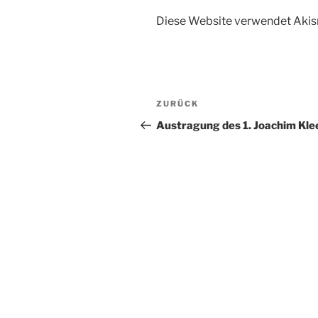
Diese Website verwendet Akis
Beitragsnavigation
Vorheriger
ZURÜCK
Beitrag
Austragung des 1. Joachim Kl