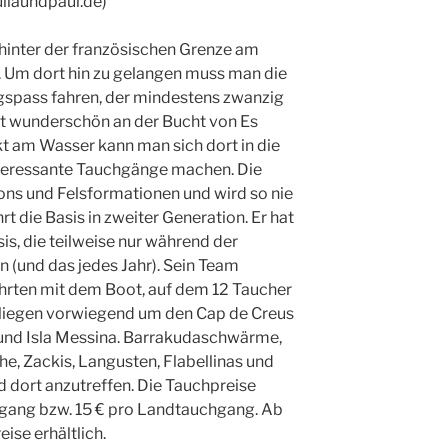
llaundpaul.de)
 hinter der französischen Grenze am
. Um dort hin zu gelangen muss man die
rgspass fahren, der mindestens zwanzig
gt wunderschön an der Bucht von Es
ekt am Wasser kann man sich dort in die
nteressante Tauchgänge machen. Die
ons und Felsformationen und wird so nie
rt die Basis in zweiter Generation. Er hat
is, die teilweise nur während der
n (und das jedes Jahr). Sein Team
hrten mit dem Boot, auf dem 12 Taucher
 liegen vorwiegend um den Cap de Creus
r und Isla Messina. Barrakudaschwärme,
e, Zackis, Langusten, Flabellinas und
 dort anzutreffen. Die Tauchpreise
hgang bzw. 15 € pro Landtauchgang. Ab
se erhältlich.