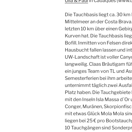
Ulla & Paul
in Cadaqués (www.u
Die Tauchbasis liegt ca. 30 km
Mittelmeer an der Costa Brava
letzten 10 km über einen Gebi
Kurven hat. Die Tauchbasis lie
Bofill. Inmitten von Felsen dir
Hausbucht fallen lassen und i
UW-Landschaft ist voller Cany
langweilig. Claas Bräutigam füh
ein junges Team von TL und Ass
Semesterferien bei ihm arbeite
unternimmt täglich zwei Ausfa
Platz haben. Die Tauchgebiete
mit den Inseln Isla Massa d´O
Conger, Muränen, Skorpionfisch
mit etwas Glück Mola Mola sind
liegen bei 25 € pro Bootstauc
10 Tauchgängen sind Sonderprei