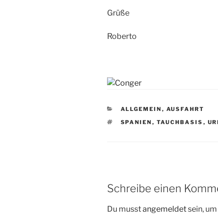
Grüße
Roberto
KATEGORIEN
ALLGEMEIN
,
AUSFAHRT
SCHLAGWÖRTER
SPANIEN
,
TAUCHBASIS
,
UR
Schreibe einen Komm
Du musst
angemeldet
sein, u