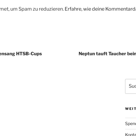
met, um Spam zu reduzieren.
Erfahre, wie deine Kommentarda
eensang HTSB-Cups
Neptun tauft Taucher bei
Such
nach:
WEIT
Spen
Kont