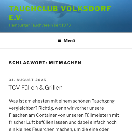
Zum
TAUCHCLUB VOLKSDORF
Inhalt
E.V.
springen
Hamburger Tauchverein seit 1973
Menü
SCHLAGWORT:
MITMACHEN
VERÖFFENTLICHT
31. AUGUST 2025
AM
TCV Füllen & Grillen
Was ist am ehesten mit einem schönen Tauchgang
vergleichbar? Richtig, wenn wir vorher unsere
Flaschen am Container von unseren Füllmeistern mit
frischer Luft befüllen lassen und dabei einfach noch
ein kleines Feuerchen machen, um die eine oder