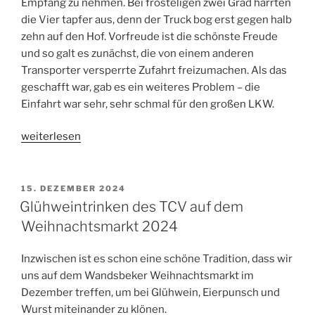
Empfang zu nehmen. Bei frösteligen zwei Grad harrten
die Vier tapfer aus, denn der Truck bog erst gegen halb
zehn auf den Hof. Vorfreude ist die schönste Freude
und so galt es zunächst, die von einem anderen
Transporter versperrte Zufahrt freizumachen. Als das
geschafft war, gab es ein weiteres Problem – die
Einfahrt war sehr, sehr schmal für den großen LKW.
„Da
weiterlesen
ist
der
Container
VERÖFFENTLICHT
15. DEZEMBER 2024
AM
und
Glühweintrinken des TCV auf dem
was
Weihnachtsmarkt 2024
sonst
noch
Inzwischen ist es schon eine schöne Tradition, dass wir
alles
uns auf dem Wandsbeker Weihnachtsmarkt im
geschehen
Dezember treffen, um bei Glühwein, Eierpunsch und
ist“
Wurst miteinander zu klönen.