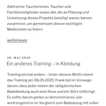
Zahlreiche Taucherinnen, Taucher und
Familienmitglieder sowie alle, die an Planung und
Umsetzung dieses Projekts beteiligt waren, kamen
zusammen, um gemeinsam diesen wichtigen
Meilenstein zu feiern.
„Große
weiterlesen
Containereröffnung
–
Einweihung
VERÖFFENTLICHT
25. MAI 2025
AM
unseres
Ein anderes Training – in Kleidung
neuen
Kompressorstandorts
Training einmal anders – Unter diesem Motto stand
–
das Training am 06.05.2025. Frank bat im Vorwege
31.05.2025“
darum, dass jeder neben der obligatorischen
Badekleidung auch eine Hose und ein Shirt mitbringt.
Es sollte darum gehen zu demonstrieren, wie
anstrengend es im Vergleich zum Badeanzug mit voller