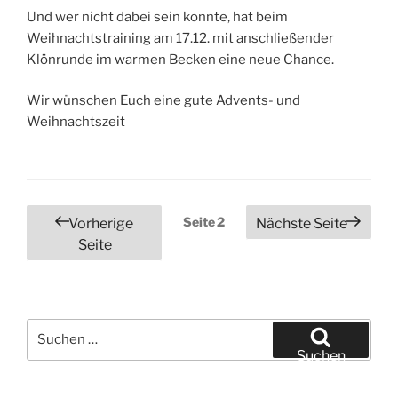
Und wer nicht dabei sein konnte, hat beim
Weihnachtstraining am 17.12. mit anschließender
Klönrunde im warmen Becken eine neue Chance.
Wir wünschen Euch eine gute Advents- und
Weihnachtszeit
Seitennummerierung
Seite
2
Vorherige
Nächste Seite
der
Seite
Beiträge
Suchen
nach:
Suchen