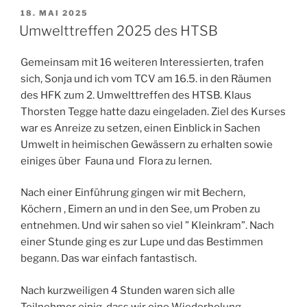
VERÖFFENTLICHT
18. MAI 2025
AM
Umwelttreffen 2025 des HTSB
Gemeinsam mit 16 weiteren Interessierten, trafen
sich, Sonja und ich vom TCV am 16.5. in den Räumen
des HFK zum 2. Umwelttreffen des HTSB. Klaus
Thorsten Tegge hatte dazu eingeladen. Ziel des Kurses
war es Anreize zu setzen, einen Einblick in Sachen
Umwelt in heimischen Gewässern zu erhalten sowie
einiges über Fauna und Flora zu lernen.
Nach einer Einführung gingen wir mit Bechern,
Köchern , Eimern an und in den See, um Proben zu
entnehmen. Und wir sahen so viel ” Kleinkram”. Nach
einer Stunde ging es zur Lupe und das Bestimmen
begann. Das war einfach fantastisch.
Nach kurzweiligen 4 Stunden waren sich alle
Teilnehmer einig, dass wir eine Wiederholung