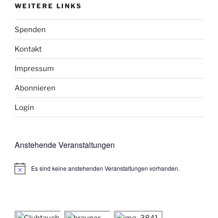
WEITERE LINKS
Spenden
Kontakt
Impressum
Abonnieren
Login
Anstehende Veranstaltungen
Es sind keine anstehenden Veranstaltungen vorhanden.
H
i
n
w
e
i