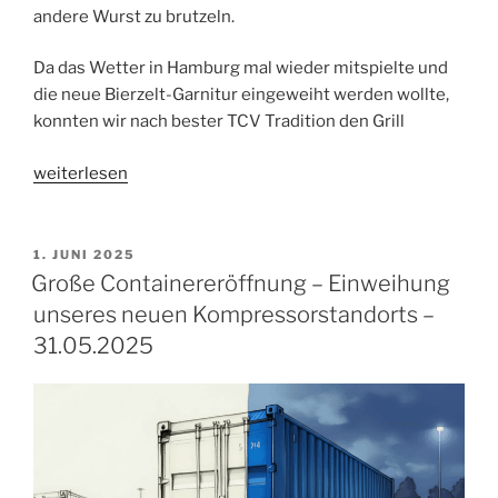
andere Wurst zu brutzeln.
Da das Wetter in Hamburg mal wieder mitspielte und
die neue Bierzelt-Garnitur eingeweiht werden wollte,
konnten wir nach bester TCV Tradition den Grill
„TCV
weiterlesen
Füllen
&
Grillen“
VERÖFFENTLICHT
1. JUNI 2025
AM
Große Containereröffnung – Einweihung
unseres neuen Kompressorstandorts –
31.05.2025