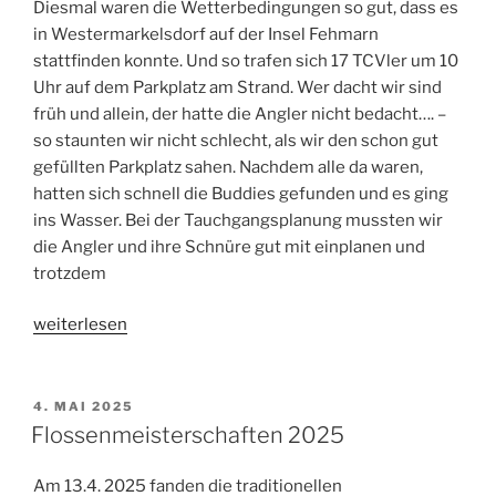
Diesmal waren die Wetterbedingungen so gut, dass es
in Westermarkelsdorf auf der Insel Fehmarn
stattfinden konnte. Und so trafen sich 17 TCVler um 10
Uhr auf dem Parkplatz am Strand. Wer dacht wir sind
früh und allein, der hatte die Angler nicht bedacht…. –
so staunten wir nicht schlecht, als wir den schon gut
gefüllten Parkplatz sahen. Nachdem alle da waren,
hatten sich schnell die Buddies gefunden und es ging
ins Wasser. Bei der Tauchgangsplanung mussten wir
die Angler und ihre Schnüre gut mit einplanen und
trotzdem
„TCV
weiterlesen
Antauchen
2025“
VERÖFFENTLICHT
4. MAI 2025
AM
Flossenmeisterschaften 2025
Am 13.4. 2025 fanden die traditionellen