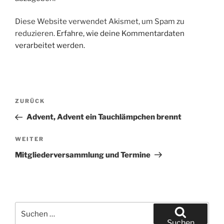
Diese Website verwendet Akismet, um Spam zu
reduzieren.
Erfahre, wie deine Kommentardaten
verarbeitet werden.
Beitragsnavigation
Vorheriger
ZURÜCK
Beitrag
Advent, Advent ein Tauchlämpchen brennt
Nächster
WEITER
Beitrag
Mitgliederversammlung und Termine
Suchen
nach:
Suchen