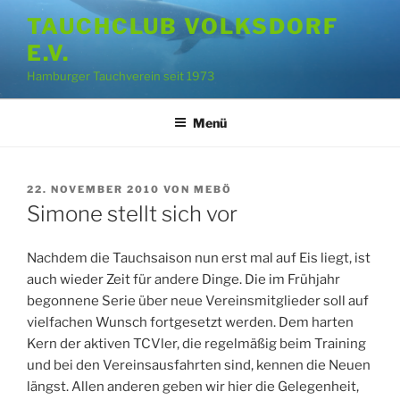
Zum
TAUCHCLUB VOLKSDORF
Inhalt
E.V.
springen
Hamburger Tauchverein seit 1973
Menü
VERÖFFENTLICHT
22. NOVEMBER 2010
VON
MEBÖ
AM
Simone stellt sich vor
Nachdem die Tauchsaison nun erst mal auf Eis liegt, ist
auch wieder Zeit für andere Dinge. Die im Frühjahr
begonnene Serie über neue Vereinsmitglieder soll auf
vielfachen Wunsch fortgesetzt werden. Dem harten
Kern der aktiven TCVler, die regelmäßig beim Training
und bei den Vereinsausfahrten sind, kennen die Neuen
längst. Allen anderen geben wir hier die Gelegenheit,