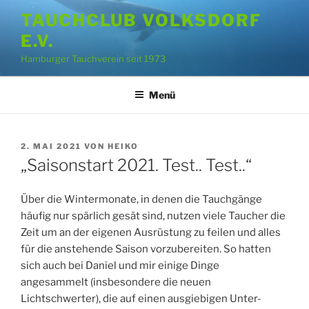
Zum
TAUCHCLUB VOLKSDORF
Inhalt
E.V.
springen
Hamburger Tauchverein seit 1973
Menü
VERÖFFENTLICHT
2. MAI 2021
VON
HEIKO
AM
„Saisonstart 2021. Test.. Test..“
Über die Wintermonate, in denen die Tauchgänge
häufig nur spärlich gesät sind, nutzen viele Taucher die
Zeit um an der eigenen Ausrüstung zu feilen und alles
für die anstehende Saison vorzubereiten. So hatten
sich auch bei Daniel und mir einige Dinge
angesammelt (insbesondere die neuen
Lichtschwerter), die auf einen ausgiebigen Unter-