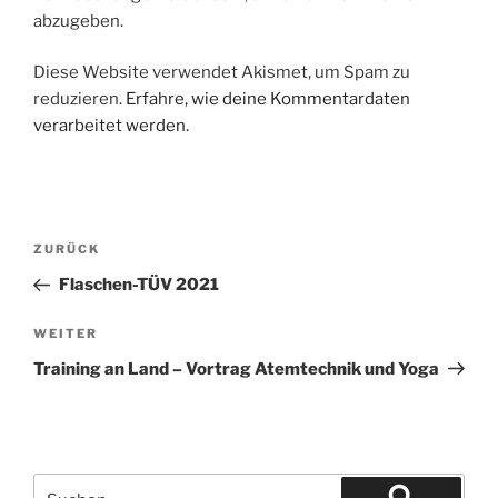
abzugeben.
Diese Website verwendet Akismet, um Spam zu
reduzieren.
Erfahre, wie deine Kommentardaten
verarbeitet werden.
Beitragsnavigation
Vorheriger
ZURÜCK
Beitrag
Flaschen-TÜV 2021
Nächster
WEITER
Beitrag
Training an Land – Vortrag Atemtechnik und Yoga
Suchen