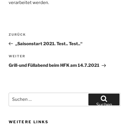
verarbeitet werden.
Beitragsnavigation
Vorheriger
ZURÜCK
Beitrag
„Saisonstart 2021. Test.. Test..“
Nächster
WEITER
Beitrag
Grill-und Füllabend beim HFK am 14.7.2021
Suchen
nach:
Suchen
WEITERE LINKS