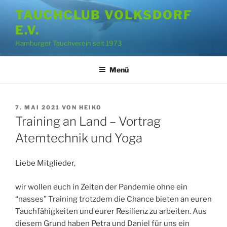
Zum
TAUCHCLUB VOLKSDORF
Inhalt
E.V.
springen
Hamburger Tauchverein seit 1973
Menü
VERÖFFENTLICHT
7. MAI 2021
VON
HEIKO
AM
Training an Land – Vortrag
Atemtechnik und Yoga
Liebe Mitglieder,
wir wollen euch in Zeiten der Pandemie ohne ein
“nasses” Training trotzdem die Chance bieten an euren
Tauchfähigkeiten und eurer Resilienz zu arbeiten. Aus
diesem Grund haben Petra und Daniel für uns ein