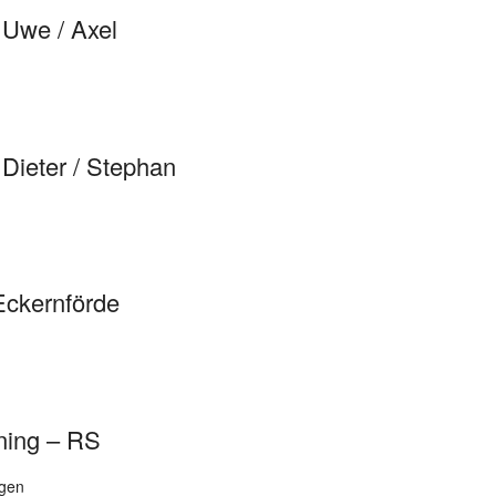
 Uwe / Axel
 Dieter / Stephan
ckernförde
ining – RS
igen