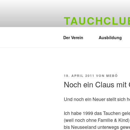
Zum
Inhalt
TAUCHCLUB
springen
Hamburger Tauchverein seit 19
Der Verein
Ausbildung
VERÖFFENTLICHT
19. APRIL 2011
VON
MEBÖ
AM
Noch ein Claus mit 
Und noch ein Neuer stellt sich h
Ich habe 1999 das Tauchen gele
(weil noch ohne Familie & Kind
bis Neuseeland unterwegs gew