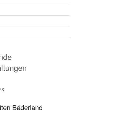
nde
altungen
23
iten Bäderland