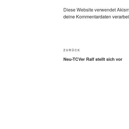
Diese Website verwendet Akism
deine Kommentardaten verarbei
Beitragsnavigation
Vorheriger
ZURÜCK
Beitrag
Neu-TCVer Ralf stellt sich vor