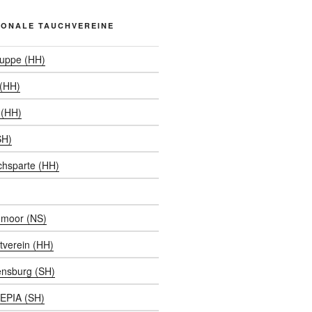
IONALE TAUCHVEREINE
ruppe (HH)
 (HH)
(HH)
SH)
chsparte (HH)
moor (NS)
tverein (HH)
ensburg (SH)
EPIA (SH)