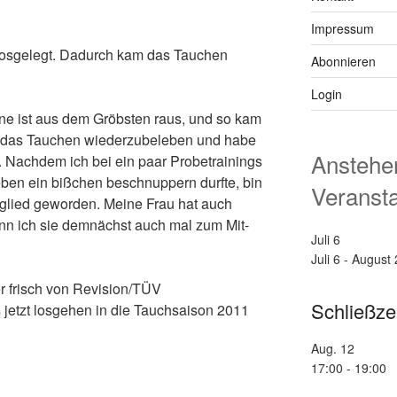
Impressum
losgelegt. Dadurch kam das Tauchen
Abonnieren
Login
leine ist aus dem Gröbsten raus, und so kam
e, das Tauchen wiederzubeleben und habe
Anstehe
Nachdem ich bei ein paar Probetrainings
eben ein bißchen beschnuppern durfte, bin
Veranst
tglied geworden. Meine Frau hat auch
ann ich sie demnächst auch mal zum Mit-
Juli
6
Juli 6
-
August 
er frisch von Revision/TÜV
Schließze
etzt losgehen in die Tauchsaison 2011
Aug.
12
17:00
-
19:00