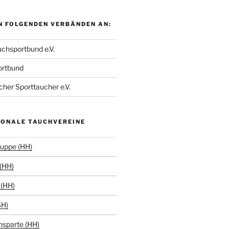
N FOLGENDEN VERBÄNDEN AN:
chsportbund e.V.
ortbund
her Sporttaucher e.V.
IONALE TAUCHVEREINE
uppe (HH)
(HH)
(HH)
SH)
hsparte (HH)