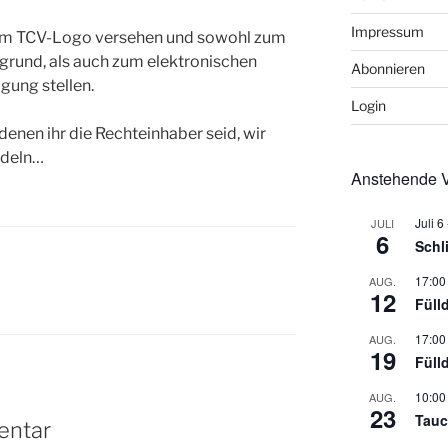
Impressum
dem TCV-Logo versehen und sowohl zum
grund, als auch zum elektronischen
Abonnieren
gung stellen.
Login
 denen ihr die Rechteinhaber seid, wir
ndeln…
Anstehende V
Juli 6
JULI
6
Schl
17:00
AUG.
12
Füll
17:00
AUG.
19
Füll
10:00
AUG.
23
Tauc
entar