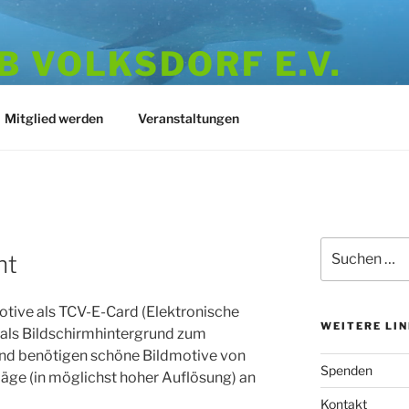
 VOLKSDORF E.V.
973
Mitglied werden
Veranstaltungen
Suchen
ht
nach:
otive als TCV-E-Card (Elektronische
WEITERE LI
als Bildschirmhintergrund zum
und benötigen schöne Bildmotive von
Spenden
läge (in möglichst hoher Auflösung) an
Kontakt