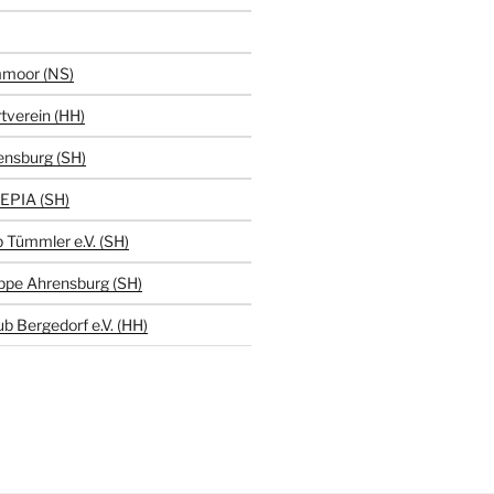
moor (NS)
tverein (HH)
ensburg (SH)
EPIA (SH)
 Tümmler e.V. (SH)
ppe Ahrensburg (SH)
b Bergedorf e.V. (HH)