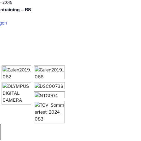
-
20:45
entraining – RS
igen