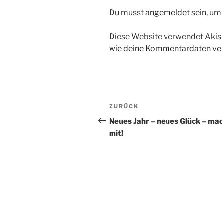
Du musst
angemeldet
sein, u
Diese Website verwendet Akis
wie deine Kommentardaten ver
Beitragsnavigation
Vorheriger
ZURÜCK
Beitrag
Neues Jahr – neues Glück – ma
mit!