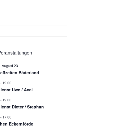
eranstaltungen
-
August 23
ießzeiten Bäderland
-
19:00
dienst Uwe / Axel
-
19:00
dienst Dieter / Stephan
-
17:00
hen Eckernförde