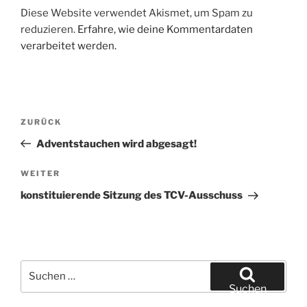
Diese Website verwendet Akismet, um Spam zu
reduzieren.
Erfahre, wie deine Kommentardaten
verarbeitet werden.
Beitragsnavigation
Vorheriger
ZURÜCK
Beitrag
Adventstauchen wird abgesagt!
Nächster
WEITER
Beitrag
konstituierende Sitzung des TCV-Ausschuss
Suchen
nach:
Suchen