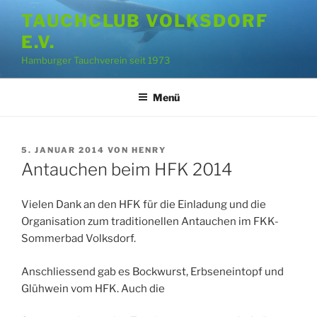
Zum
TAUCHCLUB VOLKSDORF
Inhalt
E.V.
springen
Hamburger Tauchverein seit 1973
Menü
VERÖFFENTLICHT
5. JANUAR 2014
VON
HENRY
AM
Antauchen beim HFK 2014
Vielen Dank an den HFK für die Einladung und die
Organisation zum traditionellen Antauchen im FKK-
Sommerbad Volksdorf.
Anschliessend gab es Bockwurst, Erbseneintopf und
Glühwein vom HFK. Auch die