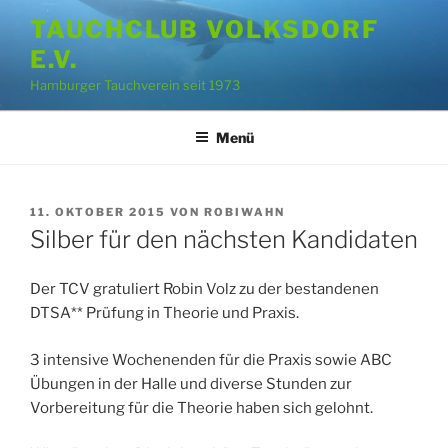
Zum
TAUCHCLUB VOLKSDORF
Inhalt
E.V.
springen
Hamburger Tauchverein seit 1973
Menü
VERÖFFENTLICHT
11. OKTOBER 2015
VON
ROBIWAHN
AM
Silber für den nächsten Kandidaten
Der TCV gratuliert Robin Volz zu der bestandenen
DTSA** Prüfung in Theorie und Praxis.
3 intensive Wochenenden für die Praxis sowie ABC
Übungen in der Halle und diverse Stunden zur
Vorbereitung für die Theorie haben sich gelohnt.