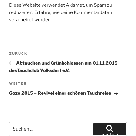
Diese Website verwendet Akismet, um Spam zu
reduzieren.
Erfahre, wie deine Kommentardaten
verarbeitet werden.
Beitragsnavigation
Vorheriger
ZURÜCK
Beitrag
Abtauchen und Grünkohlessen am 01.11.2015
desTauchclub Volksdorf e.V.
Nächster
WEITER
Beitrag
Gozo 2015 – Revivel einer schönen Tauchreise
Suchen
nach:
Suchen